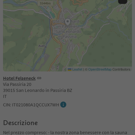
Leaflet
|
©
OpenStreetMap
Contributors
Hotel Felseneck
Via Passiria 20
39015 San Leonardo in Passiria BZ
IT
CIN: IT021080A1QCCUX7WH
Descrizione
Nel prezzo compreso: - la nostra zona benessere con la sauna