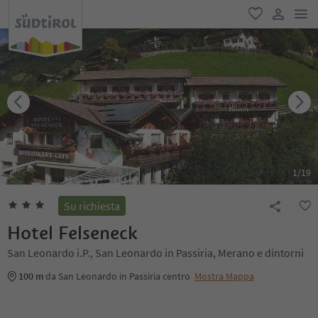
men
favoriti
user lin
1
/
19
Su richiesta
Hotel Felseneck
San Leonardo i.P., San Leonardo in Passiria, Merano e dintorni
100 m
da San Leonardo in Passiria centro
Mostra Mappa