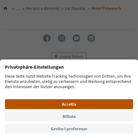
...
Merano e dintorni
Val Passiria
Hotel Felseneck
Lingua: Italiano
FAQ
Contatti
Press
MICE
Privacy Policy
Termini e condizioni
Crediti
Cookie Policy
Film commission
Chi siamo
Dichiarazione di accessibilità
Alto Adige B2B
© 2026 IDM Südtirol