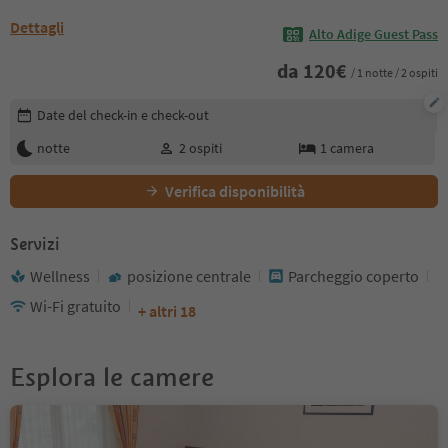
Dettagli
Alto Adige Guest Pass
da
120
€
/ 1 notte / 2 ospiti
Modifica i dettagli della prenotazione
Date del check-in e check-out
notte
2
ospiti
1
camera
Verifica disponibilità
Servizi
Wellness
posizione centrale
Parcheggio coperto
Wi-Fi gratuito
+ altri 18
Esplora le camere