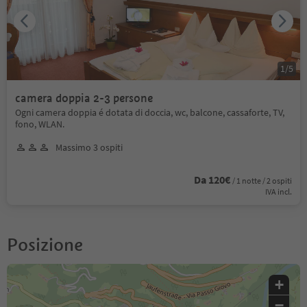
1
/
5
camera doppia 2-3 persone
Ogni camera doppia é dotata di doccia, wc, balcone, cassaforte, TV,
fono, WLAN.
Massimo 3 ospiti
Da 120€
/ 1 notte / 2 ospiti
IVA incl.
Posizione
+
−