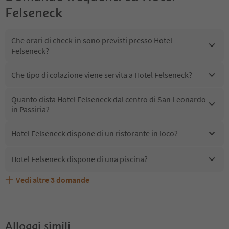
Felseneck
Che orari di check-in sono previsti presso Hotel
Felseneck?
Che tipo di colazione viene servita a Hotel Felseneck?
Quanto dista Hotel Felseneck dal centro di San Leonardo
in Passiria?
Hotel Felseneck dispone di un ristorante in loco?
Hotel Felseneck dispone di una piscina?
Vedi altre
3
domande
Quali servizi/attività sono disponibili presso Hotel
Gli ospiti di Hotel Felseneck ricevono l'Alto Adige Guest
Hotel Felseneck accetta animali domestici?
Felseneck?
Pass?
Alloggi simili