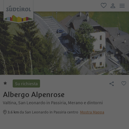
men
favoriti
user lin
Su richiesta
Albergo Alpenrose
Valtina, San Leonardo in Passiria, Merano e dintorni
3.6 km
da San Leonardo in Passiria centro
Mostra Mappa