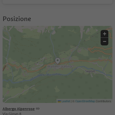
Posizione
+
−
Leaflet
|
©
OpenStreetMap
Contributors
Albergo Alpenrose
Via Giovo 8