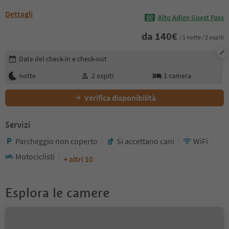
Dettagli
Alto Adige Guest Pass
da
140
€
/ 1 notte / 2 ospiti
Modifica i dettagli della prenotazione
Date del check-in e check-out
notte
2
ospiti
1
camera
Verifica disponibilità
Servizi
Parcheggio non coperto
Si accettano cani
WiFi
Motociclisti
+ altri 10
Esplora le camere