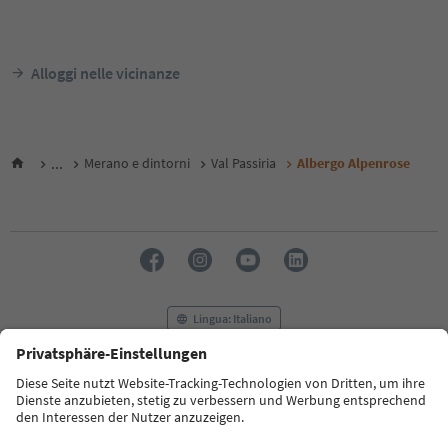
Alloggi nelle vicinanze
...
Merano e dintorni
Val Passiria
Albergo Alpenrose
Lingua: Italiano
FAQ
Contatti
Press
MICE
Privacy Policy
Termini e condizioni
Crediti
Cookie Policy
Film commission
Chi siamo
Dichiarazione di accessibilità