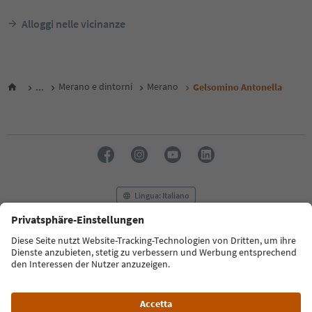
Alloggi nelle vicinanze
...
Merano e dintorni
Merano
Gelsomino Antonella
Lingua: Italiano
FAQ
Contatti
Press
MICE
Privacy Policy
Termini e condizioni
Crediti
Cookie Policy
Film commission
Chi siamo
Dichiarazione di accessibilità
Alto Adige B2B