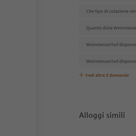
Che tipo di colazione vi
Quanto dista Weinmesse
Weinmesserhof dispone d
Weinmesserhof dispone 
Vedi altre
3
domande
Weinmesserhof accetta 
Quali servizi/attività s
Gli ospiti di Weinmesser
Alloggi simili