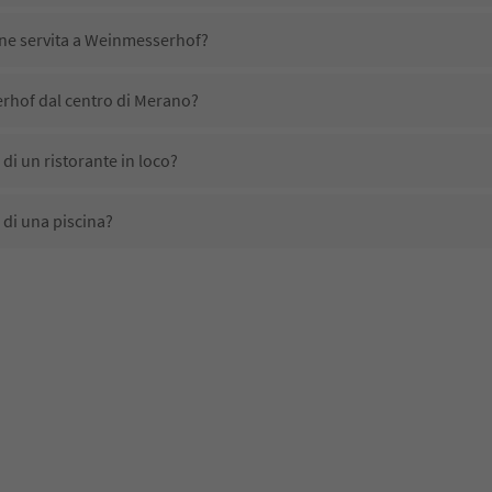
ene servita a Weinmesserhof?
rhof dal centro di Merano?
i un ristorante in loco?
di una piscina?
animali domestici?
ono disponibili presso Weinmesserhof?
hof ricevono l'Alto Adige Guest Pass?