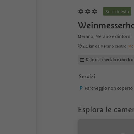
Su richiesta
Weinmesserh
Merano, Merano e dintorni
2.1 km
da Merano centro
Mo
Modifica i dettagli della pr
Date del check-in e check-o
Servizi
Parcheggio non coperto
Esplora le came