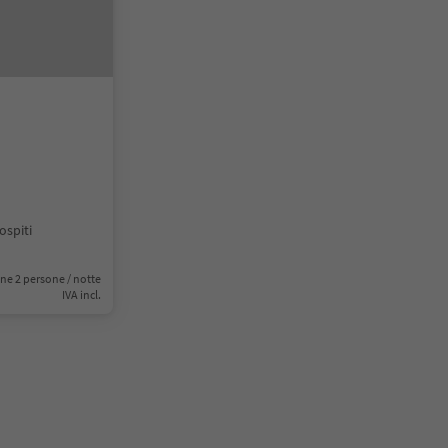
ospiti
ne 2 persone / notte
IVA incl.