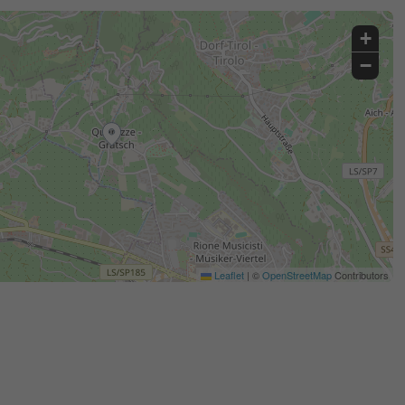
+
−
Leaflet
|
©
OpenStreetMap
Contributors