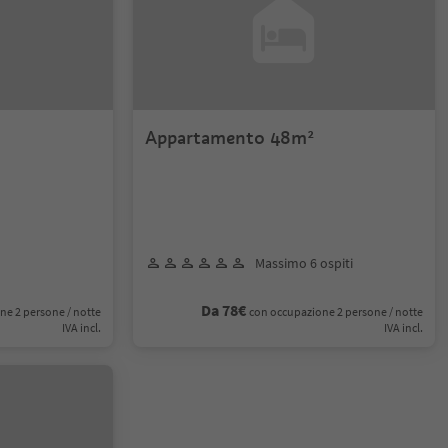
Appartamento 48m²
Massimo 6 ospiti
Da 78€
ne 2 persone / notte
con occupazione 2 persone / notte
IVA incl.
IVA incl.