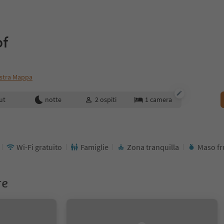
of
stra Mappa
enotazione
ut
notte
2
ospiti
1
camera
Wi-Fi gratuito
Famiglie
Zona tranquilla
Maso fr
re