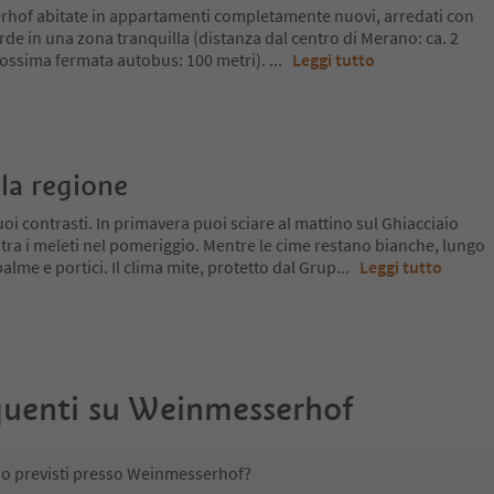
rhof abitate in appartamenti completamente nuovi, arredati con
erde in una zona tranquilla (distanza dal centro di Merano: ca. 2
prossima fermata autobus: 100 metri).
...
Leggi tutto
la regione
oi contrasti. In primavera puoi sciare al mattino sul Ghiacciaio
 tra i meleti nel pomeriggio. Mentre le cime restano bianche, lungo
a palme e portici. Il clima mite, protetto dal Grup
...
Leggi tutto
uenti su
Weinmesserhof
ono previsti presso Weinmesserhof?