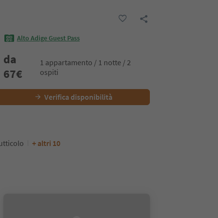
Alto Adige Guest Pass
da
1 appartamento / 1 notte / 2
67
€
ospiti
Verifica disponibilità
utticolo
+ altri 10