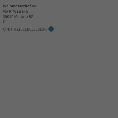
Weinmesserhof
Via K. Walser 5
39012 Merano BZ
IT
CIN: IT021051B5L3L6LSI6