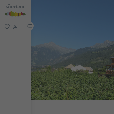
menu link
favoriti
user link