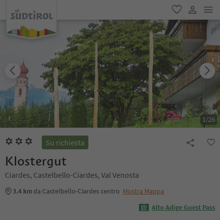
men
favoriti
user lin
1
/
26
Su richiesta
Klostergut
Ciardes, Castelbello-Ciardes, Val Venosta
3.4 km
da Castelbello-Ciardes centro
Mostra Mappa
Alto Adige Guest Pass