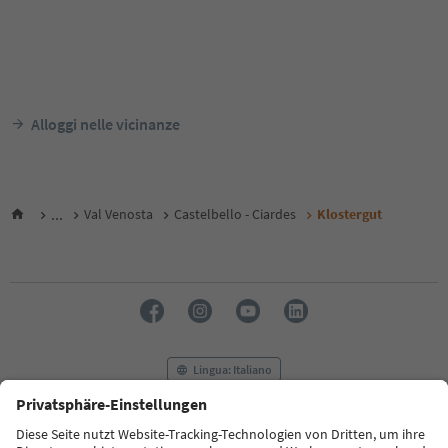
Alloggi nelle vicinanze
...
Val Venosta
Castelbello - Ciardes
Klostergut
Lingua: Italiano
FAQ
Contatti
Press
MICE
Privacy Policy