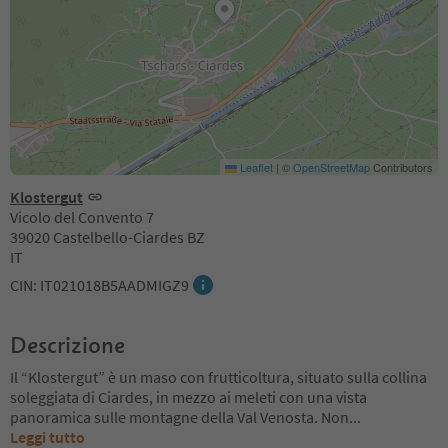
Leaflet
|
©
OpenStreetMap
Contributors
Klostergut
Vicolo del Convento 7
39020 Castelbello-Ciardes BZ
IT
CIN: IT021018B5AADMIGZ9
Descrizione
Il “Klostergut” è un maso con frutticoltura, situato sulla collina
soleggiata di Ciardes, in mezzo ai meleti con una vista
panoramica sulle montagne della Val Venosta. Non
...
Leggi tutto