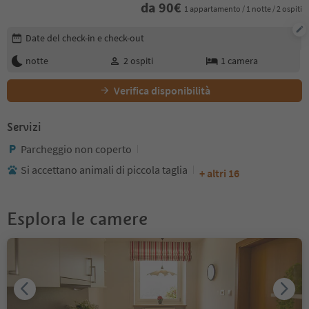
da
90
€
1 appartamento / 1 notte / 2 ospiti
Modifica i dettagli della prenotazione
Date del check-in e check-out
notte
2
ospiti
1
camera
Verifica disponibilità
Servizi
Parcheggio non coperto
Si accettano animali di piccola taglia
+ altri 16
Esplora le camere