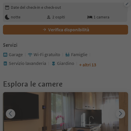
Modifica i dettagli della prenotazione
Date del check-in e check-out
notte
2
ospiti
1
camera
Verifica disponibilità
Servizi
Garage
Wi-Fi gratuito
Famiglie
Servizio lavanderia
Giardino
+ altri 13
Esplora le camere