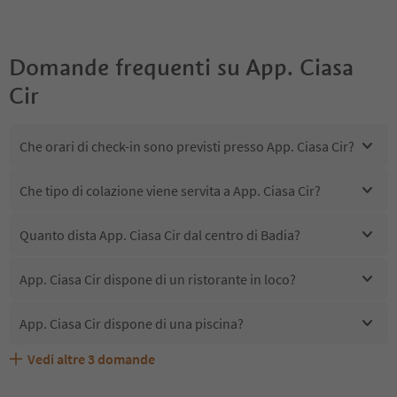
Domande frequenti su
App. Ciasa
Cir
Che orari di check-in sono previsti presso App. Ciasa Cir?
Che tipo di colazione viene servita a App. Ciasa Cir?
Quanto dista App. Ciasa Cir dal centro di Badia?
App. Ciasa Cir dispone di un ristorante in loco?
App. Ciasa Cir dispone di una piscina?
Vedi altre
3
domande
Quali servizi/attività sono disponibili presso App. Ciasa
Gli ospiti di App. Ciasa Cir ricevono l'Alto Adige Guest
App. Ciasa Cir accetta animali domestici?
Cir?
Pass?