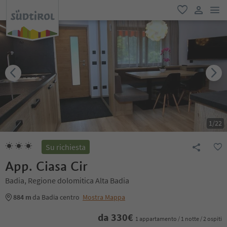
men
favoriti
user lin
1
/
22
Su richiesta
App. Ciasa Cir
Badia, Regione dolomitica Alta Badia
884 m
da Badia centro
Mostra Mappa
da
330
€
1 appartamento / 1 notte / 2 ospiti