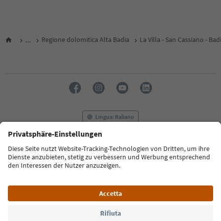
...
Regione dolomitica Alta Badia
La Villa - San Cassiano - Bad
Lingua: Italiano
FAQ
Contatti
Press
MICE
Privacy Policy
Termini e condizioni
Crediti
Cookie Policy
Film commission
Chi siamo
Dichiarazione di accessibilità
Alto Adige B2B
© 2026 IDM Südtirol