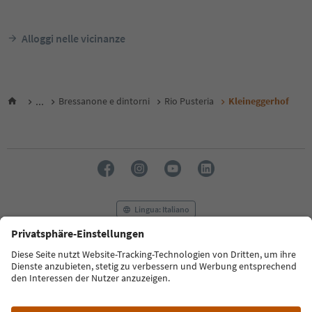
Alloggi nelle vicinanze
...
Bressanone e dintorni
Rio Pusteria
Kleineggerhof
Lingua: Italiano
FAQ
Contatti
Press
MICE
Privacy Policy
Termini e condizioni
Crediti
Cookie Policy
Film commission
Chi siamo
Dichiarazione di accessibilità