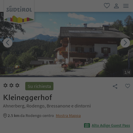
men
favoriti
user lin
1
/
4
Su richiesta
Kleineggerhof
Ahnerberg, Rodengo, Bressanone e dintorni
2.5 km
da Rodengo centro
Mostra Mappa
Alto Adige Guest Pass