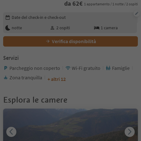
da
62
€
1 appartamento / 1 notte / 2 ospiti
Modifica i dettagli della prenotazione
Date del check-in e check-out
notte
2
ospiti
1
camera
Verifica disponibilità
Servizi
Parcheggio non coperto
Wi-Fi gratuito
Famiglie
Zona tranquilla
+ altri 12
Esplora le camere