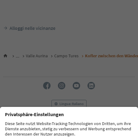
Alloggi nelle vicinanze
...
Valle Aurina
Campo Tures
Kofler zwischen den Wände
Lingua: Italiano
FAQ
Contatti
Press
MICE
Privacy Policy
Termini e condizioni
Crediti
Cookie Policy