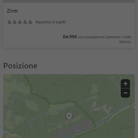
Zirm
Massimo 5 ospiti
Da 95€
con occupazione 2 persone / notte
IVA incl.
Posizione
+
−