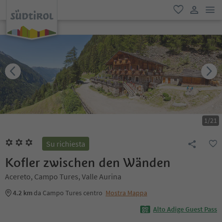
men
favoriti
user lin
1
/
21
Su richiesta
Kofler zwischen den Wänden
Acereto, Campo Tures, Valle Aurina
4.2 km
da Campo Tures centro
Mostra Mappa
Alto Adige Guest Pass