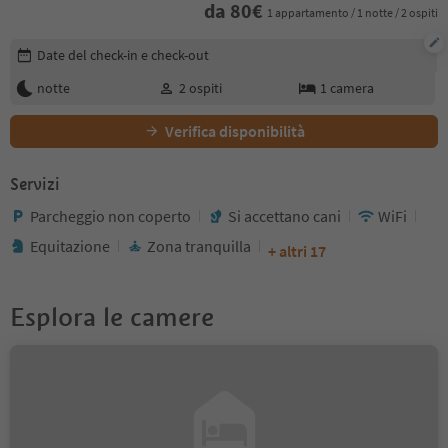
da
80
€
1 appartamento / 1 notte / 2 ospiti
Modifica i dettagli della prenotazione
Date del check-in e check-out
notte
2
ospiti
1
camera
Verifica disponibilità
Servizi
Parcheggio non coperto
Si accettano cani
WiFi
Equitazione
Zona tranquilla
+ altri 17
Esplora le camere