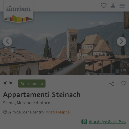
men
favoriti
user lin
1
/
9
Su richiesta
Appartamenti Steinach
Scena, Merano e dintorni
87 m
da Scena centro
Mostra Mappa
Alto Adige Guest Pass