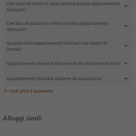
Che orari di check-in sono previsti presso Appartamenti
Steinach?
Che tipo di colazione viene servita a Appartamenti
Steinach?
Quanto dista Appartamenti Steinach dal centro di
Scena?
Appartamenti Steinach dispone di un ristorante in loco?
Appartamenti Steinach dispone di una piscina?
Vedi altre
3
domande
Quali servizi/attività sono disponibili presso
Gli ospiti di Appartamenti Steinach ricevono l'Alto Adige
Appartamenti Steinach accetta animali domestici?
Appartamenti Steinach?
Guest Pass?
Alloggi simili