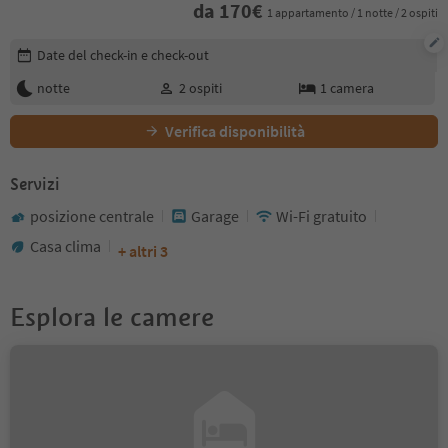
da
170
€
1 appartamento / 1 notte / 2 ospiti
Modifica i dettagli della prenotazione
Date del check-in e check-out
notte
2
ospiti
1
camera
Verifica disponibilità
Servizi
posizione centrale
Garage
Wi-Fi gratuito
Casa clima
+ altri 3
Esplora le camere