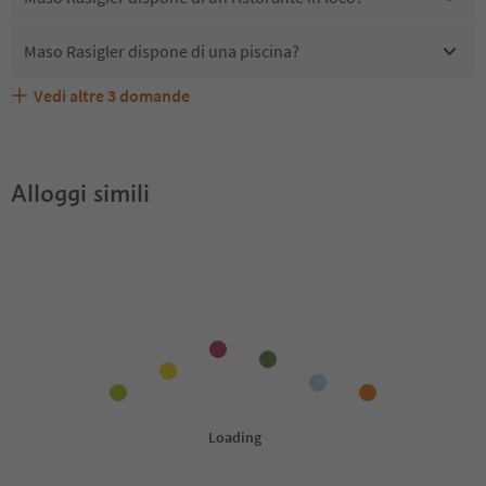
Maso Rasigler dispone di una piscina?
Vedi altre
3
domande
Quali servizi/attività sono disponibili presso Maso
Gli ospiti di Maso Rasigler ricevono l'Alto Adige Guest
Maso Rasigler accetta animali domestici?
Rasigler?
Pass?
Alloggi simili