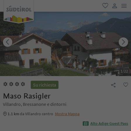
men
favoriti
user lin
1
/
22
Su richiesta
Maso Rasigler
Villandro, Bressanone e dintorni
1.1 km
da Villandro centro
Mostra Mappa
Alto Adige Guest Pass