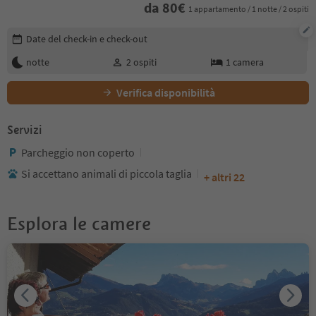
da
80
€
1 appartamento / 1 notte / 2 ospiti
Modifica i dettagli della prenotazione
Date del check-in e check-out
notte
2
ospiti
1
camera
Verifica disponibilità
Servizi
Parcheggio non coperto
Si accettano animali di piccola taglia
+ altri 22
Esplora le camere