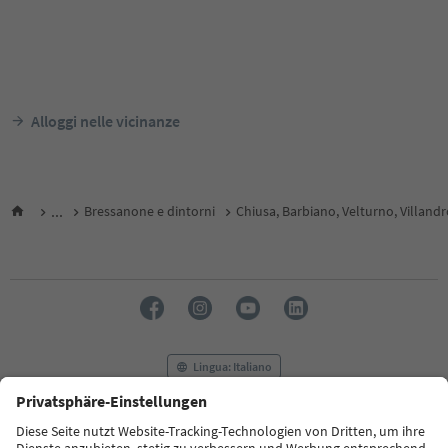
Alloggi nelle vicinanze
...
Bressanone e dintorni
Chiusa, Barbiano, Velturno, Villand
Lingua: Italiano
FAQ
Contatti
Press
MICE
Privacy Policy