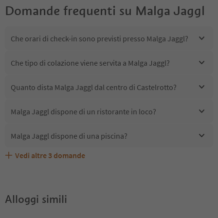
Domande frequenti su
Malga Jaggl
Che orari di check-in sono previsti presso Malga Jaggl?
Che tipo di colazione viene servita a Malga Jaggl?
Quanto dista Malga Jaggl dal centro di Castelrotto?
Malga Jaggl dispone di un ristorante in loco?
Malga Jaggl dispone di una piscina?
Vedi altre
3
domande
Quali servizi/attività sono disponibili presso Malga
Malga Jaggl accetta animali domestici?
Gli ospiti di Malga Jaggl ricevono l'Alto Adige Guest Pass?
Jaggl?
Alloggi simili