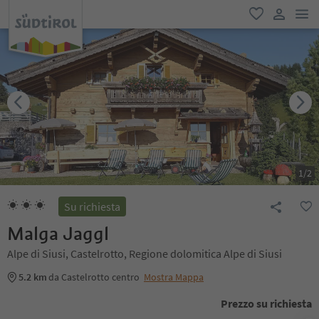
men
favoriti
user lin
1
/
2
Su richiesta
Malga Jaggl
Alpe di Siusi, Castelrotto, Regione dolomitica Alpe di Siusi
5.2 km
da Castelrotto centro
Mostra Mappa
Prezzo su richiesta