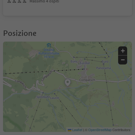
Massimo 4 ospiti
Posizione
+
−
Leaflet
|
©
OpenStreetMap
Contributors