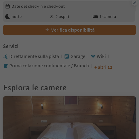
Modifica i dettagli della prenotazione
Date del check-in e check-out
notte
2
ospiti
1
camera
Verifica disponibilità
Servizi
Direttamente sulla pista
Garage
WiFi
Prima colazione continentale / Brunch
+ altri 12
Esplora le camere