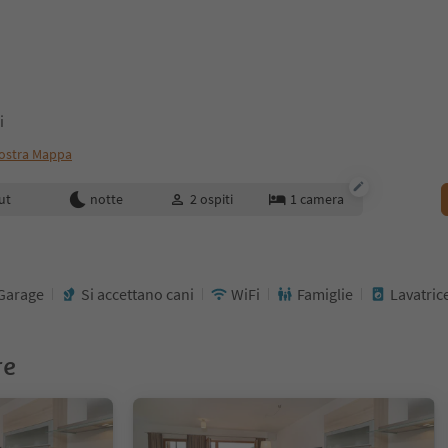
i
ostra Mappa
enotazione
ut
notte
2
ospiti
1
camera
Garage
Si accettano cani
WiFi
Famiglie
Lavatric
re