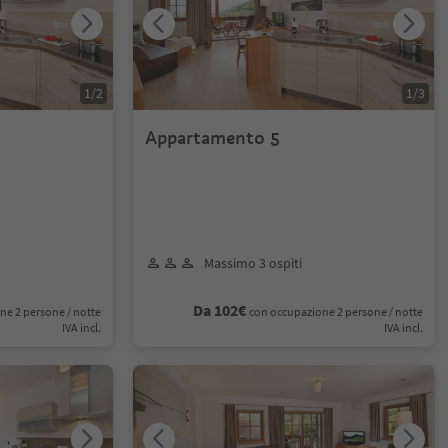
1
/
2
1
/
3
Appartamento 5
Massimo 3 ospiti
Da 102€
ne 2 persone / notte
con occupazione 2 persone / notte
IVA incl.
IVA incl.