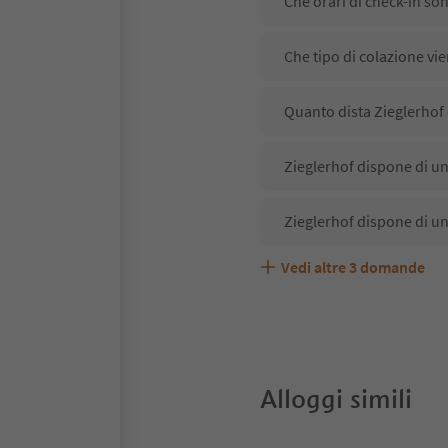
Che orari di check-in so
Che tipo di colazione vie
Quanto dista Zieglerhof 
Zieglerhof dispone di un
Zieglerhof dispone di un
Vedi altre
3
domande
Zieglerhof accetta anima
Quali servizi/attività so
Gli ospiti di Zieglerhof 
Alloggi simili