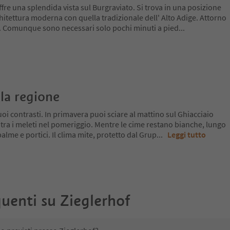
ffre una splendida vista sul Burgraviato. Si trova in una posizione
itettura moderna con quella tradizionale dell' Alto Adige. Attorno
no. Comunque sono necessari solo pochi minuti a pied
...
la regione
oi contrasti. In primavera puoi sciare al mattino sul Ghiacciaio
 tra i meleti nel pomeriggio. Mentre le cime restano bianche, lungo
a palme e portici. Il clima mite, protetto dal Grup
...
Leggi tutto
uenti su
Zieglerhof