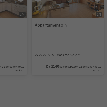
1
/
4
1
/
3
Appartamento 4
Massimo 5 ospiti
Da 114€
ne 2 persone / notte
con occupazione 2 persone / notte
IVA incl.
IVA incl.