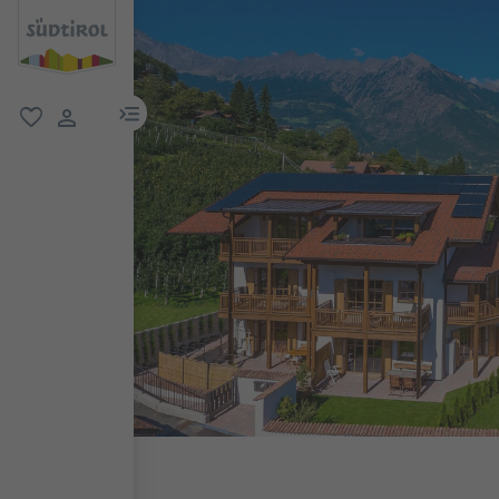
menu link
favoriti
user link