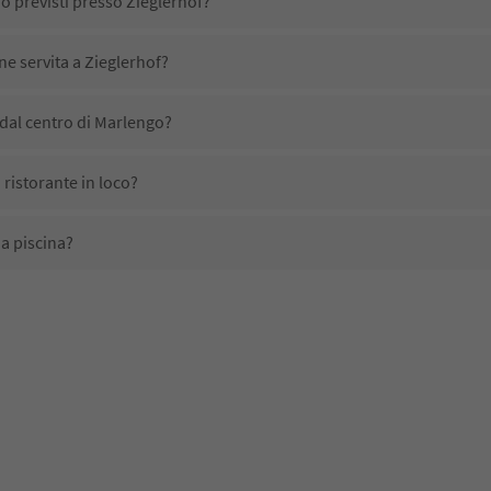
no previsti presso Zieglerhof?
ne servita a Zieglerhof?
dal centro di Marlengo?
 ristorante in loco?
a piscina?
li domestici?
no disponibili presso Zieglerhof?
ricevono l'Alto Adige Guest Pass?