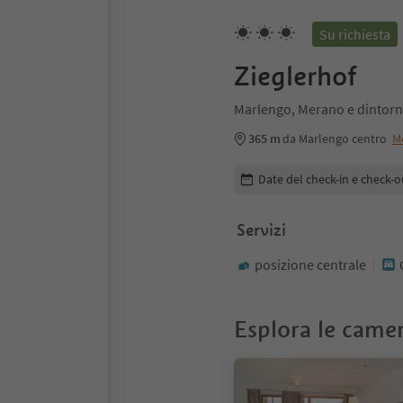
Su richiesta
Zieglerhof
Marlengo, Merano e dintorn
365 m
da Marlengo centro
M
Modifica i dettagli della pr
Date del check-in e check-o
Servizi
posizione centrale
Esplora le came