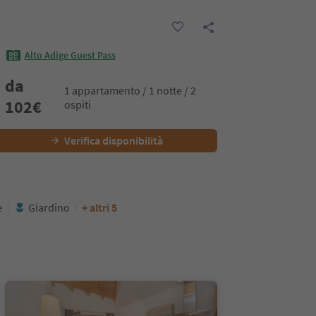
Alto Adige Guest Pass
da
1 appartamento / 1 notte / 2
102
€
ospiti
Verifica disponibilità
e
Giardino
+ altri 5