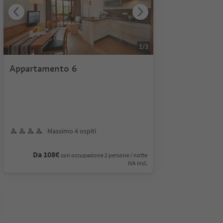
1
/
3
Appartamento 6
Massimo 4 ospiti
Da 108€
con occupazione 2 persone / notte
IVA incl.