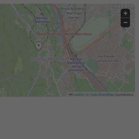
+
−
Leaflet
|
©
OpenStreetMap
Contributors