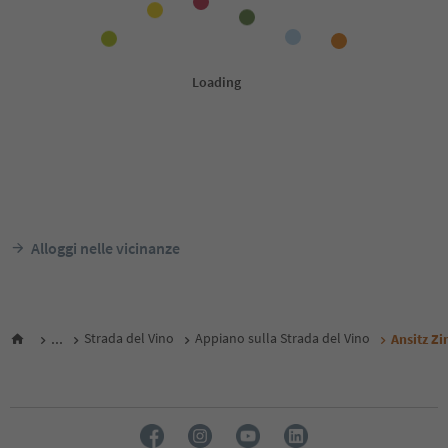
Alloggi nelle vicinanze
...
Strada del Vino
Appiano sulla Strada del Vino
Ansitz Z