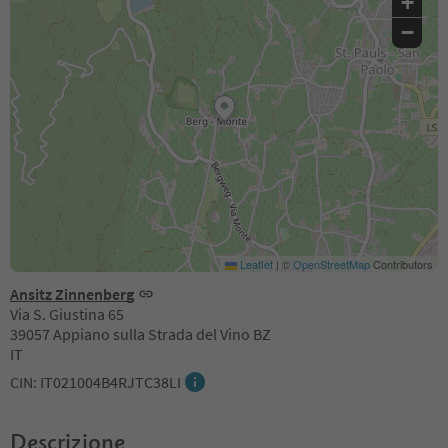
+
−
Leaflet
|
©
OpenStreetMap
Contributors
Ansitz Zinnenberg
Via S. Giustina 65
39057 Appiano sulla Strada del Vino BZ
IT
CIN: IT021004B4RJTC38LI
Descrizione