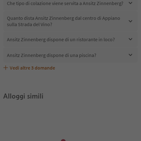
Che tipo di colazione viene servita a Ansitz Zinnenberg?
Quanto dista Ansitz Zinnenberg dal centro di Appiano
sulla Strada del Vino?
Ansitz Zinnenberg dispone di un ristorante in loco?
Ansitz Zinnenberg dispone di una piscina?
Vedi altre
3
domande
Quali servizi/attività sono disponibili presso Ansitz
Gli ospiti di Ansitz Zinnenberg ricevono l'Alto Adige
Ansitz Zinnenberg accetta animali domestici?
Zinnenberg?
Guest Pass?
Alloggi simili