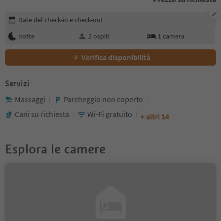
Modifica i dettagli della prenotazione
Date del check-in e check-out
notte
2
ospiti
1
camera
Verifica disponibilità
Servizi
Massaggi
Parcheggio non coperto
Cani su richiesta
Wi-Fi gratuito
+ altri 14
Esplora le camere