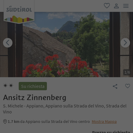
men
favoriti
user lin
1
/
6
Su richiesta
Ansitz Zinnenberg
S. Michele - Appiano, Appiano sulla Strada del Vino, Strada del
Vino
1.7 km
da Appiano sulla Strada del Vino centro
Mostra Mappa
Prezzo su richiesta