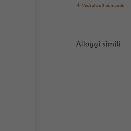
Vedi altre
3
domande
Garni Birkenau accetta 
Quali servizi/attività so
Gli ospiti di Garni Birke
Alloggi simili