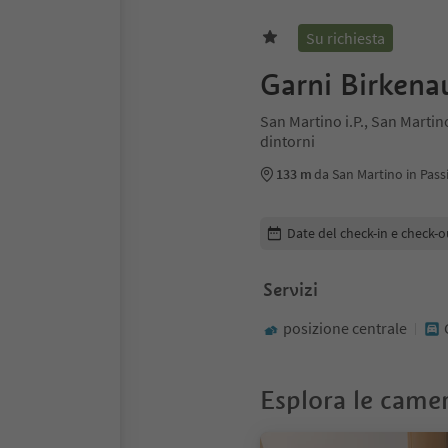
Su richiesta
Garni Birkena
San Martino i.P., San Martin
dintorni
133 m
da San Martino in Passi
Modifica i dettagli della pr
Date del check-in e check-o
Servizi
posizione centrale
Esplora le came