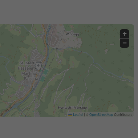
+
−
Leaflet
|
©
OpenStreetMap
Contributors