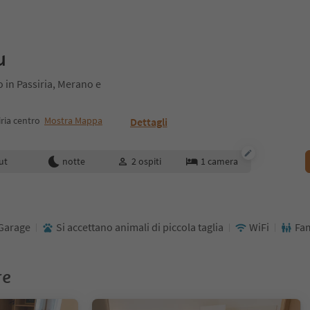
u
o in Passiria, Merano e
ria centro
Mostra Mappa
Dettagli
enotazione
ut
notte
2
ospiti
1
camera
Garage
Si accettano animali di piccola taglia
WiFi
Fam
re