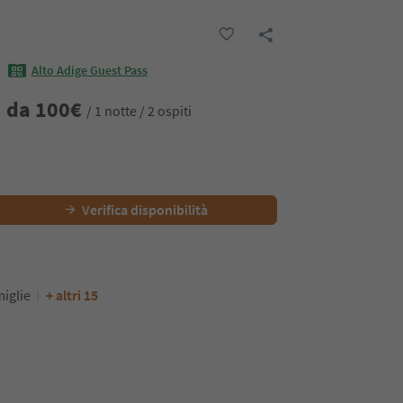
Alto Adige Guest Pass
da
100
€
/ 1 notte / 2 ospiti
Verifica disponibilità
iglie
+ altri 15