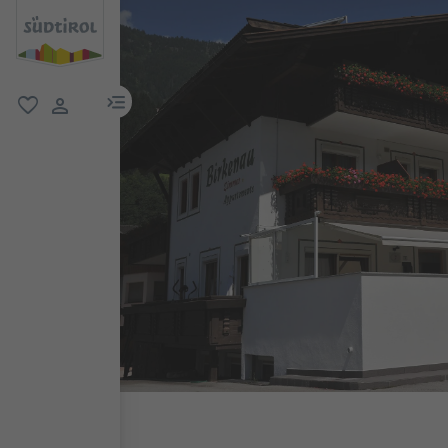
menu link
favoriti
user link