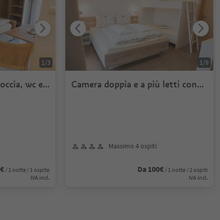
1
/
3
1
/
9
occia, wc e
Camera doppia e a più letti con
doccia, WC e balc.
Massimo 4 ospiti
0€
Da 100€
/ 1 notte / 1 ospite
/ 1 notte / 2 ospiti
IVA incl.
IVA incl.