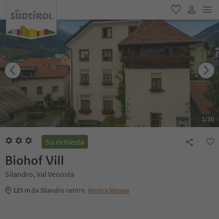
men
favoriti
user lin
1
/
30
Su richiesta
Biohof Vill
Silandro, Val Venosta
125 m
da Silandro centro
Mostra Mappa