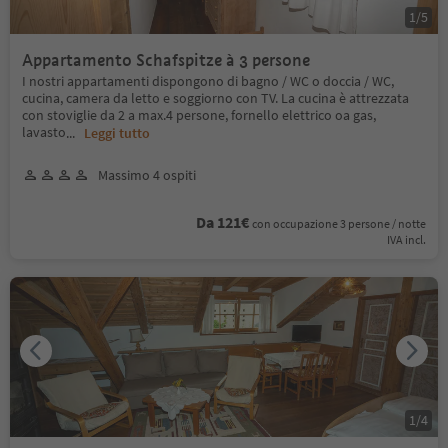
1
/
5
Appartamento Schafspitze à 3 persone
I nostri appartamenti dispongono di bagno / WC o doccia / WC,
cucina, camera da letto e soggiorno con TV. La cucina è attrezzata
con stoviglie da 2 a max.4 persone, fornello elettrico oa gas,
lavasto
...
Leggi tutto
Massimo 4 ospiti
Da 121€
con occupazione 3 persone / notte
IVA incl.
1
/
4