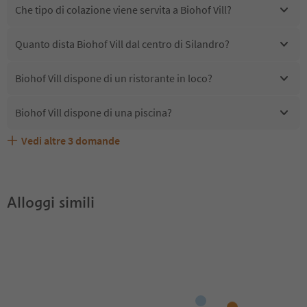
Che tipo di colazione viene servita a Biohof Vill?
Quanto dista Biohof Vill dal centro di Silandro?
Biohof Vill dispone di un ristorante in loco?
Biohof Vill dispone di una piscina?
Vedi altre
3
domande
Biohof Vill accetta animali domestici?
Quali servizi/attività sono disponibili presso Biohof Vill?
Gli ospiti di Biohof Vill ricevono l'Alto Adige Guest Pass?
Alloggi simili