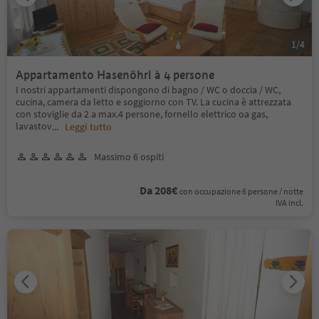
1
/
4
Appartamento Hasenöhrl à 4 persone
I nostri appartamenti dispongono di bagno / WC o doccia / WC,
cucina, camera da letto e soggiorno con TV. La cucina è attrezzata
con stoviglie da 2 a max.4 persone, fornello elettrico oa gas,
lavastov
...
Leggi tutto
Massimo 6 ospiti
Da 208€
con occupazione 6 persone / notte
IVA incl.