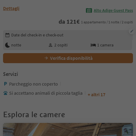
Dettagli
Alto Adige Guest Pass
da
121
€
1 appartamento / 1 notte / 2 ospiti
Modifica i dettagli della prenotazione
Date del check-in e check-out
notte
2
ospiti
1
camera
Verifica disponibilità
Servizi
Parcheggio non coperto
Si accettano animali di piccola taglia
+ altri 17
Esplora le camere