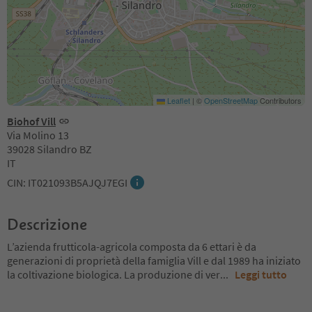
Leaflet
|
©
OpenStreetMap
Contributors
Biohof Vill
Via Molino 13
39028 Silandro BZ
IT
CIN: IT021093B5AJQJ7EGI
Descrizione
L’azienda frutticola-agricola composta da 6 ettari è da
generazioni di proprietà della famiglia Vill e dal 1989 ha iniziato
la coltivazione biologica. La produzione di ver
...
Leggi tutto