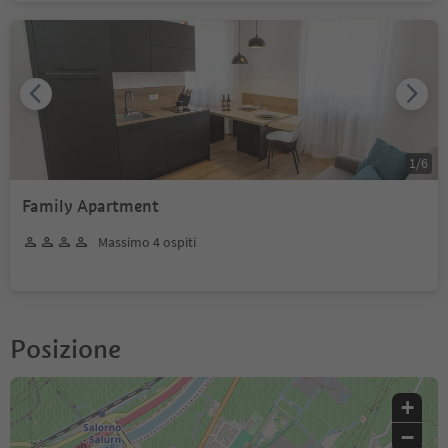
1
/
6
Family Apartment
Massimo 4 ospiti
Posizione
+
−