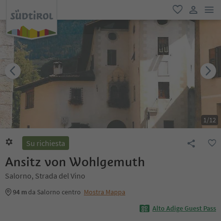
men
favoriti
user lin
1
/
12
Su richiesta
Ansitz von Wohlgemuth
Salorno, Strada del Vino
94 m
da Salorno centro
Mostra Mappa
Alto Adige Guest Pass