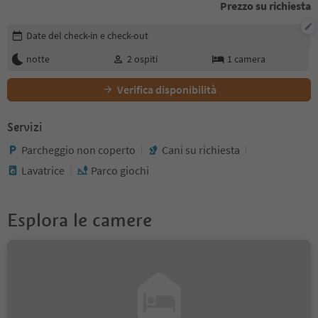
Prezzo su richiesta
Modifica i dettagli della prenotazione
Date del check-in e check-out
notte
2
ospiti
1
camera
Verifica disponibilità
Servizi
Parcheggio non coperto
Cani su richiesta
Lavatrice
Parco giochi
Esplora le camere