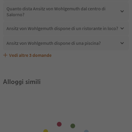
Quanto dista Ansitz von Wohlgemuth dal centro di
Salorno?
Ansitz von Wohlgemuth dispone di un ristorante in loco?
Ansitz von Wohlgemuth dispone di una piscina?
Vedi altre
3
domande
Quali servizi/attività sono disponibili presso Ansitz von
Gli ospiti di Ansitz von Wohlgemuth ricevono l'Alto Adige
Ansitz von Wohlgemuth accetta animali domestici?
Wohlgemuth?
Guest Pass?
Alloggi simili