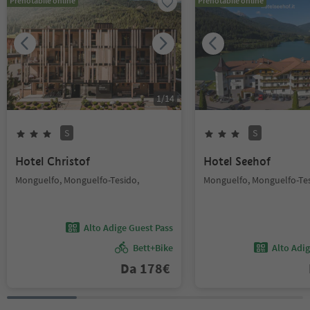
Prenotabile online
Prenotabile online
1
/
14
S
S
Hotel Christof
Hotel Seehof
Monguelfo, Monguelfo-Tesido,
Monguelfo, Monguelfo-Tes
Alto Adige Guest Pass
Bett+Bike
Alto Adi
Da
178
€