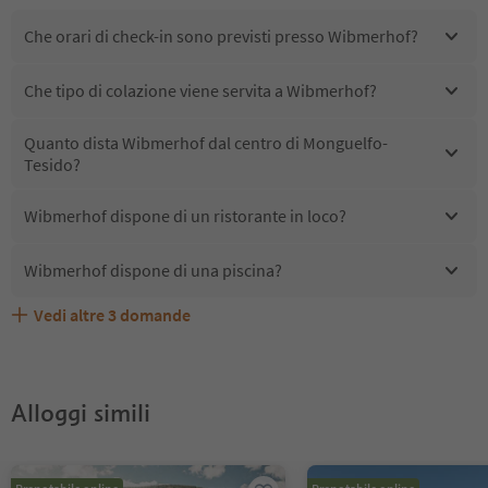
Che orari di check-in sono previsti presso Wibmerhof?
Che tipo di colazione viene servita a Wibmerhof?
Quanto dista Wibmerhof dal centro di Monguelfo-
Tesido?
Wibmerhof dispone di un ristorante in loco?
Wibmerhof dispone di una piscina?
Vedi altre
3
domande
Wibmerhof accetta animali domestici?
Quali servizi/attività sono disponibili presso Wibmerhof?
Gli ospiti di Wibmerhof ricevono l'Alto Adige Guest Pass?
Alloggi simili