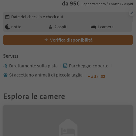
da
95
€
1 appartamento / 1 notte / 2 ospiti
Modifica i dettagli della prenotazione
Date del check-in e check-out
notte
2
ospiti
1
camera
Verifica disponibilità
Servizi
Direttamente sulla pista
Parcheggio coperto
Si accettano animali di piccola taglia
+ altri 32
Esplora le camere