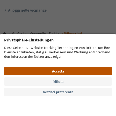
Alloggi nelle vicinanze
Val Casies - Monguelfo - Tesido
Wibmerhof
Lingua: Italiano
FAQ
Contatti
Press
MICE
Privacy Policy
Termini e condizioni
Crediti
Cookie Policy
Film commission
Chi siamo
Dichiarazione di accessibilità
Alto Adige B2B