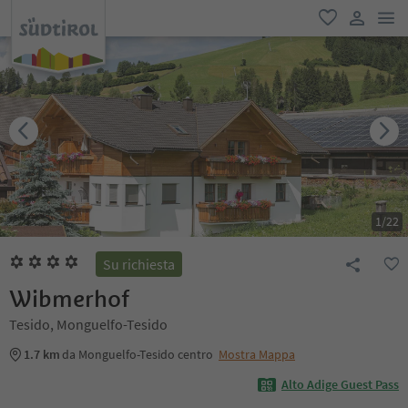
men
favoriti
user lin
1
/
22
Su richiesta
Wibmerhof
Tesido, Monguelfo-Tesido
1.7 km
da Monguelfo-Tesido centro
Mostra Mappa
Alto Adige Guest Pass