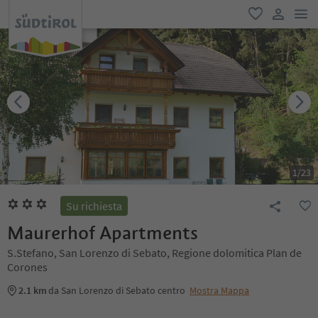
men
favoriti
user lin
1
/
23
Su richiesta
Maurerhof Apartments
S.Stefano, San Lorenzo di Sebato, Regione dolomitica Plan de
Corones
2.1 km
da San Lorenzo di Sebato centro
Mostra Mappa