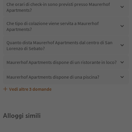
Che orari di check-in sono previsti presso Maurerhof
Apartments?
Che tipo di colazione viene servita a Maurerhof
Apartments?
Quanto dista Maurerhof Apartments dal centro di San
Lorenzo di Sebato?
Maurerhof Apartments dispone di un ristorante in loco?
Maurerhof Apartments dispone di una piscina?
Vedi altre
3
domande
Quali servizi/attività sono disponibili presso Maurerhof
Gli ospiti di Maurerhof Apartments ricevono l'Alto Adige
Maurerhof Apartments accetta animali domestici?
Apartments?
Guest Pass?
Alloggi simili