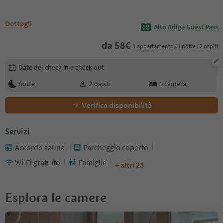
Dettagli
Alto Adige Guest Pass
da
58
€
1 appartamento / 1 notte / 2 ospiti
Modifica i dettagli della prenotazione
Date del check-in e check-out
notte
2
ospiti
1
camera
Verifica disponibilità
Servizi
Accordo sauna
Parcheggio coperto
Wi-Fi gratuito
Famiglie
+ altri 23
Esplora le camere