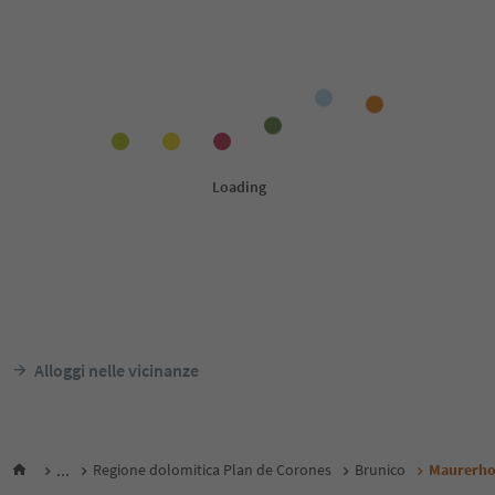
Alloggi nelle vicinanze
...
Regione dolomitica Plan de Corones
Brunico
Maurerho