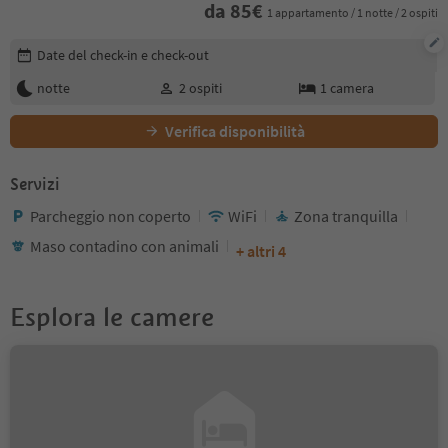
da
85
€
1 appartamento / 1 notte / 2 ospiti
Modifica i dettagli della prenotazione
Date del check-in e check-out
notte
2
ospiti
1
camera
Verifica disponibilità
Servizi
Parcheggio non coperto
WiFi
Zona tranquilla
Maso contadino con animali
+ altri 4
Esplora le camere