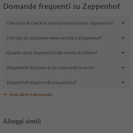
Domande frequenti su
Zeppenhof
Che orari di check-in sono previsti presso Zeppenhof?
Che tipo di colazione viene servita a Zeppenhof?
Quanto dista Zeppenhof dal centro di Ultimo?
Zeppenhof dispone di un ristorante in loco?
Zeppenhof dispone di una piscina?
Vedi altre
3
domande
Zeppenhof accetta animali domestici?
Quali servizi/attività sono disponibili presso Zeppenhof?
Gli ospiti di Zeppenhof ricevono l'Alto Adige Guest Pass?
Alloggi simili