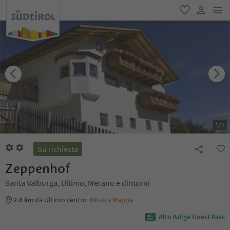
men
favoriti
user lin
1
/
7
Su richiesta
Zeppenhof
Santa Valburga, Ultimo, Merano e dintorni
2.8 km
da Ultimo centro
Mostra Mappa
Alto Adige Guest Pass