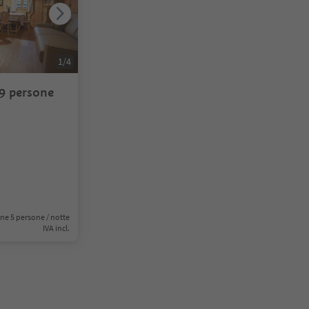
1
/
4
9 persone
ne 5 persone / notte
IVA incl.