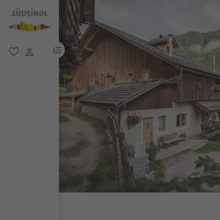
menu link
favoriti
user link