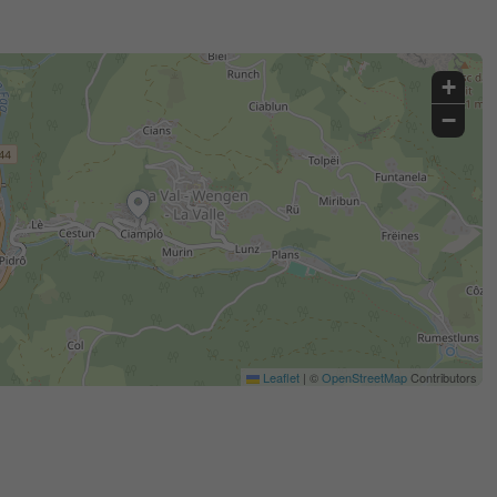
+
−
Leaflet
|
©
OpenStreetMap
Contributors