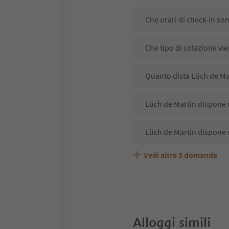
Che orari di check-in so
Che tipo di colazione vi
Quanto dista Lüch de Mar
Lüch de Martin dispone d
Lüch de Martin dispone 
Vedi altre
3
domande
Lüch de Martin accetta a
Quali servizi/attività so
Gli ospiti di Lüch de Mar
Alloggi simili