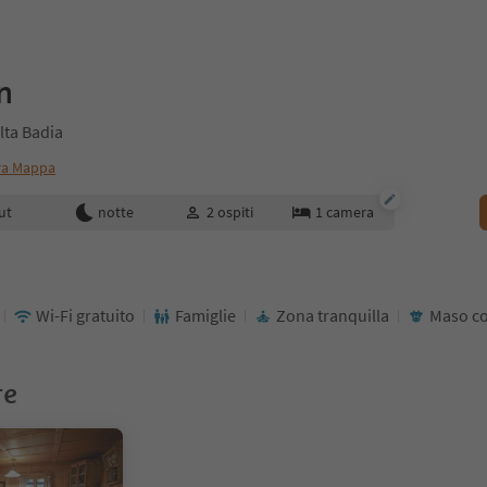
n
lta Badia
ra Mappa
enotazione
ut
notte
2
ospiti
1
camera
Wi-Fi gratuito
Famiglie
Zona tranquilla
Maso co
re