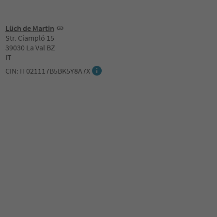
Lüch de Martin
Str. Ciampló 15
39030 La Val BZ
IT
CIN: IT021117B5BK5Y8A7X