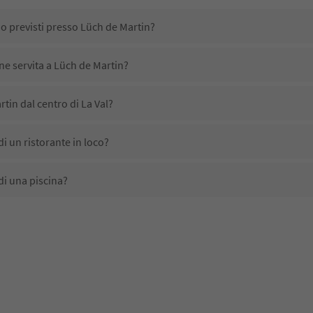
no previsti presso Lüch de Martin?
ene servita a Lüch de Martin?
tin dal centro di La Val?
i un ristorante in loco?
di una piscina?
nimali domestici?
no disponibili presso Lüch de Martin?
tin ricevono l'Alto Adige Guest Pass?