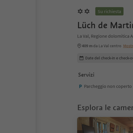
Su richiesta
Lüch de Marti
La Val, Regione dolomitica A
409 m
da La Val centro
Most
Modifica i dettagli della pr
Date del check-in e check-o
Servizi
Parcheggio non coperto
Esplora le came