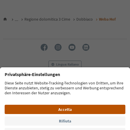
...
Regione dolomitica 3 Cime
Dobbiaco
Weba Hof
Lingua: Italiano
FAQ
Contatti
Press
MICE
Privacy Policy
Termini e condizioni
Crediti
Cookie Policy
Film commission
Chi siamo
Dichiarazione di accessibilità
Alto Adige B2B
© 2026 IDM Südtirol