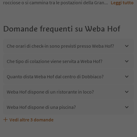
rocciose o si cammina tra le postazioni della Gran
...
Leggi tutto
Domande frequenti su
Weba Hof
Che orari di check-in sono previsti presso Weba Hof?
Che tipo di colazione viene servita a Weba Hof?
Quanto dista Weba Hof dal centro di Dobbiaco?
Weba Hof dispone di un ristorante in loco?
Weba Hof dispone di una piscina?
Vedi altre
3
domande
Weba Hof accetta animali domestici?
Quali servizi/attività sono disponibili presso Weba Hof?
Gli ospiti di Weba Hof ricevono l'Alto Adige Guest Pass?