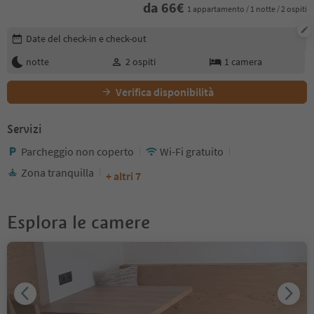
da
66
€
1 appartamento / 1 notte / 2 ospiti
Modifica i dettagli della prenotazione
Date del check-in e check-out
notte
2
ospiti
1
camera
Verifica disponibilità
Servizi
Parcheggio non coperto
Wi-Fi gratuito
Zona tranquilla
+ altri 7
Esplora le camere