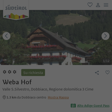
men
favoriti
user lin
1
/
12
Su richiesta
Weba Hof
Valle S.Silvestro, Dobbiaco, Regione dolomitica 3 Cime
1.3 km
da Dobbiaco centro
Mostra Mappa
Alto Adige Guest Pass