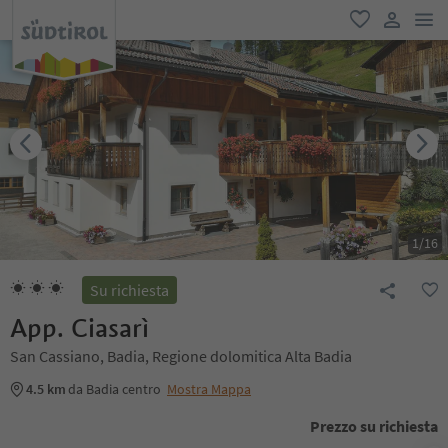
men
favoriti
user lin
1
/
16
Su richiesta
App. Ciasarì
San Cassiano, Badia, Regione dolomitica Alta Badia
4.5 km
da Badia centro
Mostra Mappa
Prezzo su richiesta