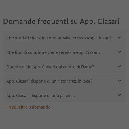
Domande frequenti su
App. Ciasarì
Che orari di check-in sono previsti presso App. Ciasarì?
Che tipo di colazione viene servita a App. Ciasarì?
Quanto dista App. Ciasarì dal centro di Badia?
App. Ciasarì dispone di un ristorante in loco?
App. Ciasarì dispone di una piscina?
Vedi altre
3
domande
Quali servizi/attività sono disponibili presso App.
App. Ciasarì accetta animali domestici?
Gli ospiti di App. Ciasarì ricevono l'Alto Adige Guest Pass?
Ciasarì?