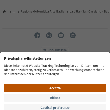
...
Regione dolomitica Alta Badia
La Villa - San Cassiano - Bad
Lingua: Italiano
FAQ
Contatti
Press
MICE
Privacy Policy
Termini e condizioni
Crediti
Cookie Policy
Film commission
Chi siamo
Dichiarazione di accessibilità
Alto Adige B2B
© 2026 IDM Südtirol