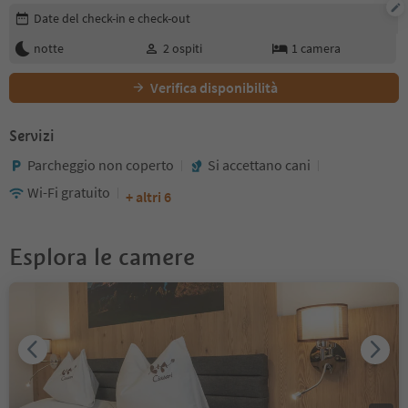
Modifica i dettagli della prenotazione
Date del check-in e check-out
notte
2
ospiti
1
camera
Verifica disponibilità
Servizi
Parcheggio non coperto
Si accettano cani
Wi-Fi gratuito
+ altri 6
Esplora le camere