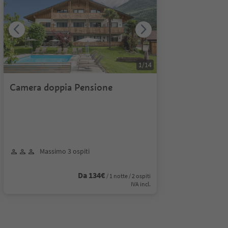
1
/
14
Camera doppia Pensione
Massimo 3 ospiti
Da 134€
/ 1 notte / 2 ospiti
IVA incl.