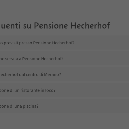
uenti su
Pensione Hecherhof
no previsti presso Pensione Hecherhof?
ene servita a Pensione Hecherhof?
echerhof dal centro di Merano?
one di un ristorante in loco?
one di una piscina?
tta animali domestici?
ono disponibili presso Pensione Hecherhof?
echerhof ricevono l'Alto Adige Guest Pass?