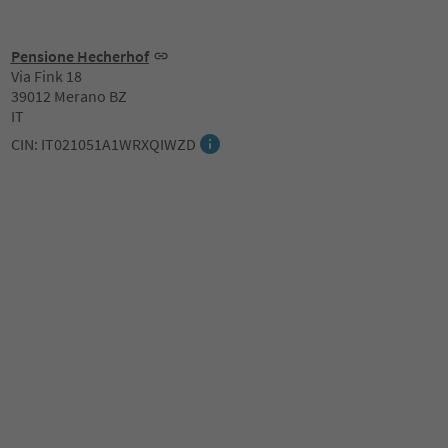
Pensione Hecherhof
Via Fink 18
39012 Merano BZ
IT
CIN: IT021051A1WRXQIWZD