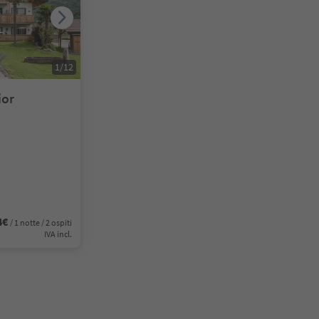
1
/
12
ior
4€
/ 1 notte / 2 ospiti
IVA incl.