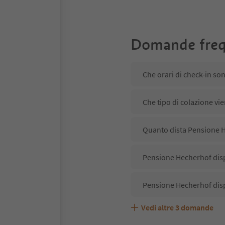
Domande freq
Che orari di check-in so
Che tipo di colazione vi
Quanto dista Pensione H
Pensione Hecherhof disp
Pensione Hecherhof disp
Vedi altre
3
domande
Pensione Hecherhof acce
Quali servizi/attività s
Gli ospiti di Pensione H