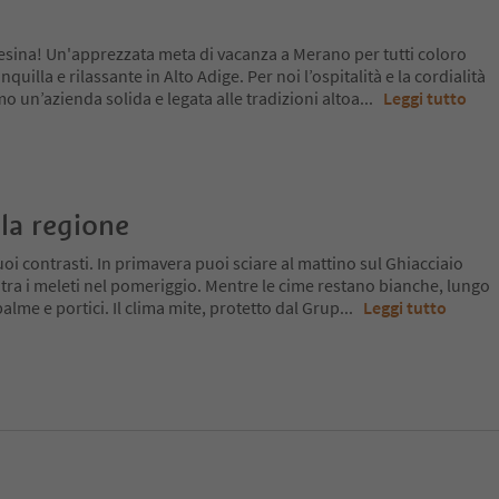
atesina! Un'apprezzata meta di vacanza a Merano per tutti coloro
uilla e rilassante in Alto Adige. Per noi l’ospitalità e la cordialità
 un’azienda solida e legata alle tradizioni altoa
...
Leggi tutto
la regione
oi contrasti. In primavera puoi sciare al mattino sul Ghiacciaio
 tra i meleti nel pomeriggio. Mentre le cime restano bianche, lungo
a palme e portici. Il clima mite, protetto dal Grup
...
Leggi tutto