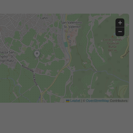
+
−
Leaflet
|
©
OpenStreetMap
Contributors