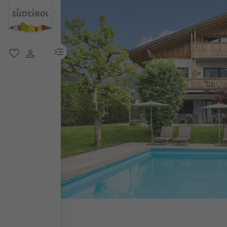
menu link
favoriti
user link