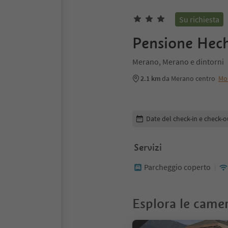
Su richiesta
Pensione Hec
Merano, Merano e dintorni
2.1 km
da Merano centro
Mo
Modifica i dettagli della pr
Date del check-in e check-o
Servizi
Parcheggio coperto
Esplora le came