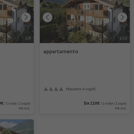
1
/
8
1
/
13
appartamento
Massimo 4 ospiti
9€
Da 110€
/ 1 notte / 2 ospiti
/ 1 notte / 2 ospiti
IVA incl.
IVA incl.