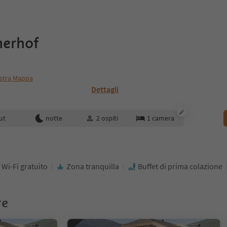
herhof
stra Mappa
Dettagli
enotazione
ut
notte
2
ospiti
1
camera
Wi-Fi gratuito
Zona tranquilla
Buffet di prima colazione
re