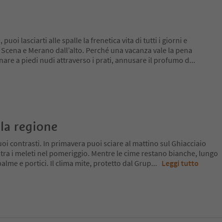
uoi lasciarti alle spalle la frenetica vita di tutti i giorni e
o, Scena e Merano dall’alto. Perché una vacanza vale la pena
re a piedi nudi attraverso i prati, annusare il profumo d
...
la regione
oi contrasti. In primavera puoi sciare al mattino sul Ghiacciaio
 tra i meleti nel pomeriggio. Mentre le cime restano bianche, lungo
a palme e portici. Il clima mite, protetto dal Grup
...
Leggi tutto