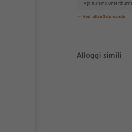
Agriturismo Unterthurne
Vedi altre
3
domande
Agriturismo Unterthurne
Quali servizi/attività s
Gli ospiti di Agriturism
Alloggi simili