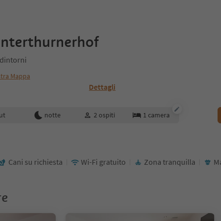
nterthurnerhof
 dintorni
tra Mappa
Dettagli
enotazione
ut
notte
2
ospiti
1
camera
Cani su richiesta
Wi-Fi gratuito
Zona tranquilla
Ma
re