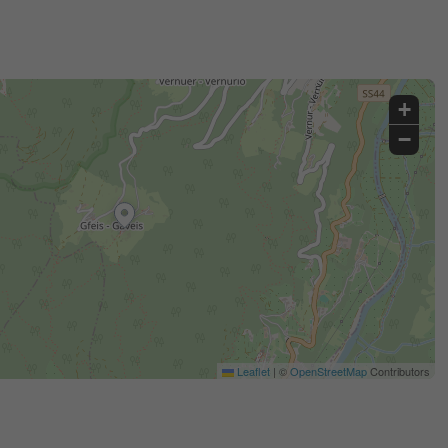
+
−
Leaflet
|
©
OpenStreetMap
Contributors