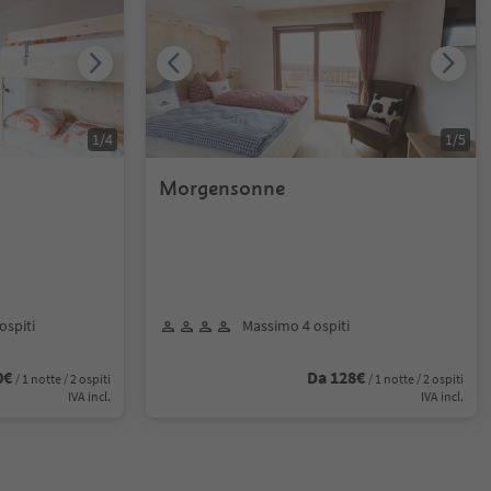
1
/
4
1
/
5
Morgensonne
ospiti
Massimo 4 ospiti
0€
Da 128€
/ 1 notte / 2 ospiti
/ 1 notte / 2 ospiti
IVA incl.
IVA incl.