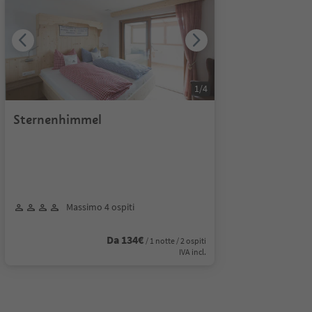
1
/
4
Sternenhimmel
Massimo 4 ospiti
Da 134€
/ 1 notte / 2 ospiti
IVA incl.