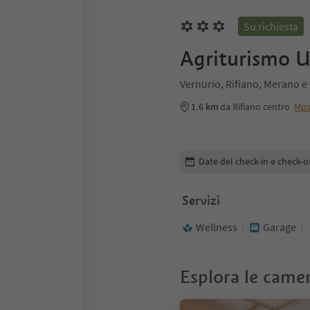
Su richiesta
Agriturismo U
Vernurio, Rifiano, Merano e
1.6 km
da Rifiano centro
Mos
Modifica i dettagli della pr
Date del check-in e check-o
Servizi
Wellness
Garage
Esplora le came