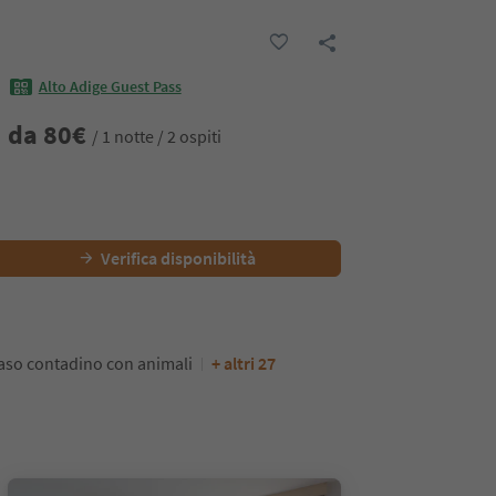
Alto Adige Guest Pass
da
80
€
/ 1 notte / 2 ospiti
Verifica disponibilità
so contadino con animali
+ altri 27