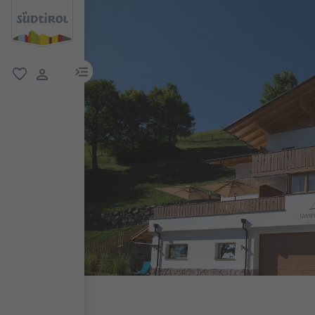
menu link
favoriti
user link