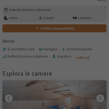
IVA incl.
Modifica i dettagli della prenotazione
Date del check-in e check-out
notte
2
ospiti
1
camera
Verifica disponibilità
Servizi
Si accettano cani
Famiglie
Zona tranquilla
Buffet di prima colazione
Giardino
+ altri 11
Esplora le camere