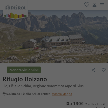
men
favoriti
user lin
Prenotabile online
Rifugio Bolzano
Fiè, Fiè allo Sciliar, Regione dolomitica Alpe di Siusi
5.6 km
da Fiè allo Sciliar centro
Mostra Mappa
Da
130
€
/ 1 notte / 2 ospiti