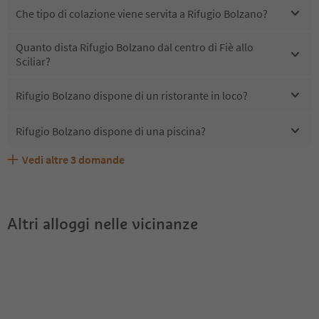
Che tipo di colazione viene servita a Rifugio Bolzano?
Quanto dista Rifugio Bolzano dal centro di Fiè allo
Sciliar?
Rifugio Bolzano dispone di un ristorante in loco?
Rifugio Bolzano dispone di una piscina?
Vedi altre
3
domande
Quali servizi/attività sono disponibili presso Rifugio
Gli ospiti di Rifugio Bolzano ricevono l'Alto Adige Guest
Rifugio Bolzano accetta animali domestici?
Bolzano?
Pass?
Altri alloggi nelle vicinanze