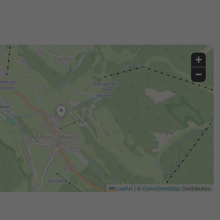
+
−
Leaflet
|
©
OpenStreetMap
Contributors