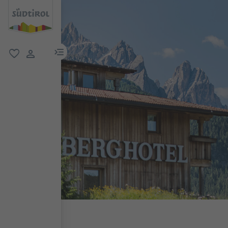
menu link
favoriti
user link