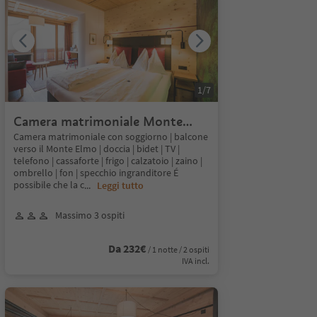
1
/
7
Camera matrimoniale Monte
Elmo 23-28mq
Camera matrimoniale con soggiorno | balcone
verso il Monte Elmo | doccia | bidet | TV |
telefono | cassaforte | frigo | calzatoio | zaino |
ombrello | fon | specchio ingranditore É
possibile che la c
...
Leggi tutto
Massimo 3 ospiti
Da 232€
/ 1 notte / 2 ospiti
IVA incl.