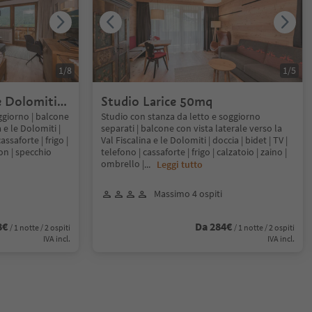
1
/
8
1
/
5
 Dolomiti
Studio Larice 50mq
giorno | balcone
Studio con stanza da letto e soggiorno
 e le Dolomiti |
separati | balcone con vista laterale verso la
assaforte | frigo |
Val Fiscalina e le Dolomiti | doccia | bidet | TV |
fon | specchio
telefono | cassaforte | frigo | calzatoio | zaino |
ombrello |
...
Leggi tutto
Massimo 4 ospiti
8€
Da 284€
/ 1 notte / 2 ospiti
/ 1 notte / 2 ospiti
IVA incl.
IVA incl.