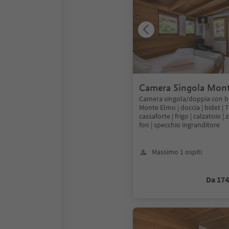
Camera Singola Mon
23mq
Camera singola/doppia con ba
Monte Elmo | doccia | bidet | T
cassaforte | frigo | calzatoio | 
fon | specchio ingranditore
Massimo 1 ospiti
Da 17