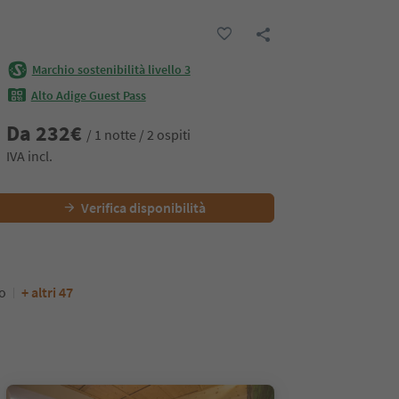
Marchio sostenibilità livello 3
Alto Adige Guest Pass
Da
232
€
/ 1 notte / 2 ospiti
IVA incl.
Verifica disponibilità
to
+ altri 47