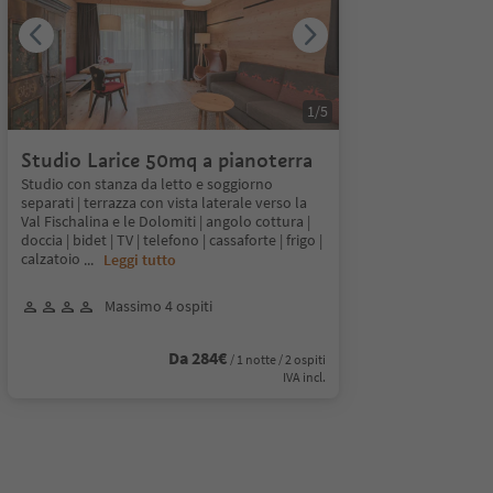
1
/
5
Studio Larice 50mq a pianoterra
Studio con stanza da letto e soggiorno
separati | terrazza con vista laterale verso la
Val Fischalina e le Dolomiti | angolo cottura |
doccia | bidet | TV | telefono | cassaforte | frigo |
calzatoio
...
Leggi tutto
Massimo 4 ospiti
Da 284€
/ 1 notte / 2 ospiti
IVA incl.