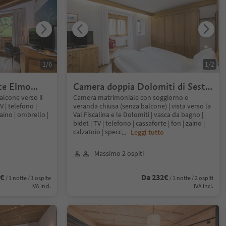
1
/
6
1
/
2
te Elmo
Camera doppia Dolomiti di Sesto
38mq senza balcone
lcone verso il
Camera matrimoniale con soggiorno e
V | telefono |
veranda chiusa (senza balcone) | vista verso la
zaino | ombrello |
Val Fiscalina e le Dolomiti | vasca da bagno |
bidet | TV | telefono | cassaforte | fon | zaino |
calzatoio | specc
...
Leggi tutto
Massimo 2 ospiti
4€
Da 232€
/ 1 notte / 1 ospite
/ 1 notte / 2 ospiti
IVA incl.
IVA incl.