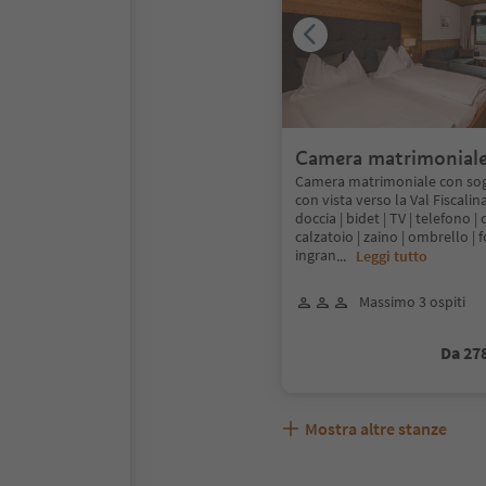
Camera matrimoniale
di Sesto 28-35mq
Camera matrimoniale con sog
con vista verso la Val Fiscalina
doccia | bidet | TV | telefono | c
calzatoio | zaino | ombrello | 
ingran
...
Leggi tutto
Massimo 3 ospiti
Da 27
Mostra altre stanze