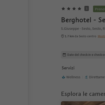
S
Prenot
Berghotel - S
S.Giuseppe - Sesto, Sesto, 
1.7 km
da Sesto centro
Most
Modifica i dettagli della pr
Date del check-in e check-o
Servizi
Wellness
Direttamen
Esplora le came