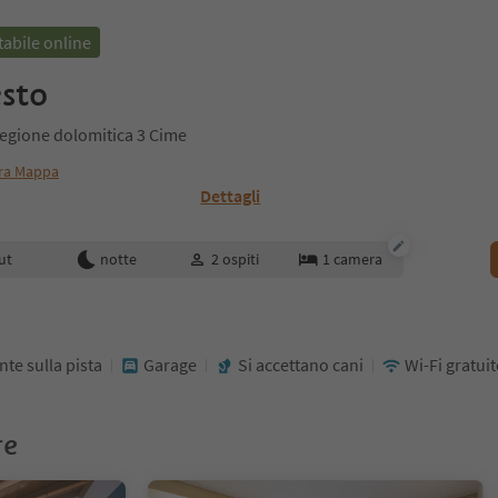
abile online
esto
Regione dolomitica 3 Cime
ra Mappa
Dettagli
enotazione
ut
notte
2
ospiti
1
camera
te sulla pista
Garage
Si accettano cani
Wi-Fi gratui
re