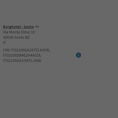
Berghotel - Sesto
Via Monte Elmo 10
39030 Sesto BZ
IT
CIN: IT021092A16TZLK3YB,
IT021092B462H4AIZ9,
IT021092A1O97LJ696