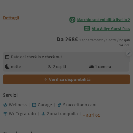
Dettagli
Marchio sostenibilità livello 2
Alto Adige Guest Pass
Da
268
€
1 appartamento / 1 notte / 2 ospiti
IVA incl.
Modifica i dettagli della prenotazione
Date del check-in e check-out
notte
2
ospiti
1
camera
Verifica disponibilità
Servizi
Wellness
Garage
Si accettano cani
Wi-Fi gratuito
Zona tranquilla
+ altri 61