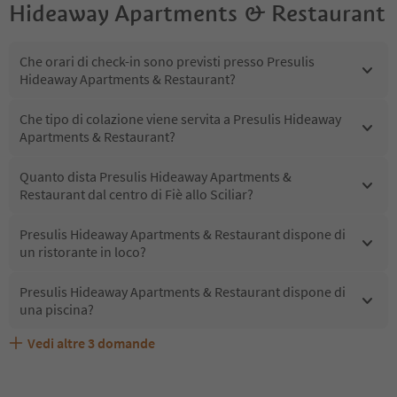
Hideaway Apartments & Restaurant
Che orari di check-in sono previsti presso Presulis
Hideaway Apartments & Restaurant?
Che tipo di colazione viene servita a Presulis Hideaway
Apartments & Restaurant?
Quanto dista Presulis Hideaway Apartments &
Restaurant dal centro di Fiè allo Sciliar?
Presulis Hideaway Apartments & Restaurant dispone di
un ristorante in loco?
Presulis Hideaway Apartments & Restaurant dispone di
una piscina?
Vedi altre
3
domande
Presulis Hideaway Apartments & Restaurant accetta
Quali servizi/attività sono disponibili presso Presulis
Gli ospiti di Presulis Hideaway Apartments & Restaurant
animali domestici?
Hideaway Apartments & Restaurant?
ricevono l'Alto Adige Guest Pass?