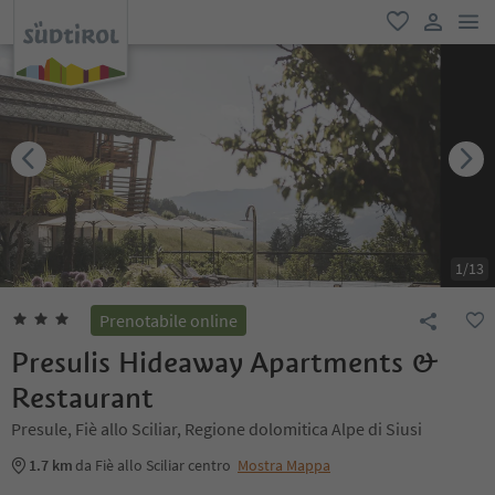
men
favoriti
user lin
1
/
13
Prenotabile online
Presulis Hideaway Apartments &
Restaurant
Presule, Fiè allo Sciliar, Regione dolomitica Alpe di Siusi
1.7 km
da Fiè allo Sciliar centro
Mostra Mappa