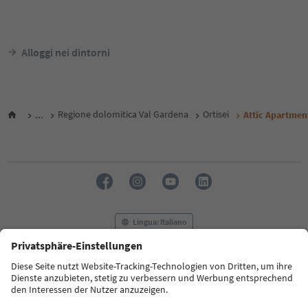
Alloggi nei dintorni
...
Regione dolomitica Val Gardena
Ortisei
Attic Apartmen
Lingua: Italiano
FAQ
Contatti
Press
MICE
Privacy Policy
Termini e condizioni
Crediti
Cookie Policy
Film commission
Chi siamo
Dichiarazione di accessibilità