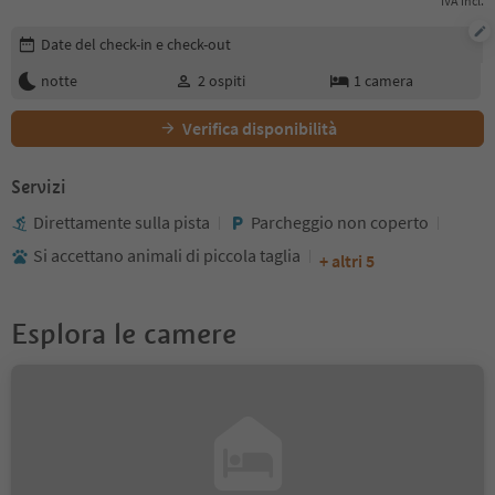
IVA incl.
Modifica i dettagli della prenotazione
Date del check-in e check-out
notte
2
ospiti
1
camera
Verifica disponibilità
Servizi
Direttamente sulla pista
Parcheggio non coperto
Si accettano animali di piccola taglia
+ altri 5
Esplora le camere