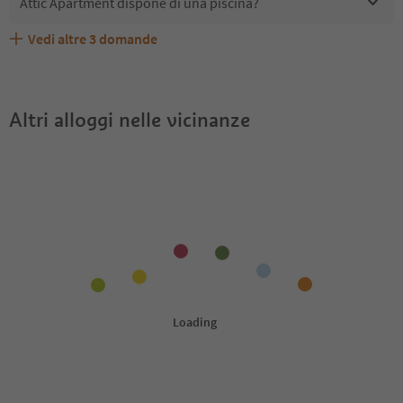
Attic Apartment dispone di una piscina?
Vedi altre
3
domande
Quali servizi/attività sono disponibili presso Attic
Gli ospiti di Attic Apartment ricevono l'Alto Adige Guest
Attic Apartment accetta animali domestici?
Apartment?
Pass?
Altri alloggi nelle vicinanze