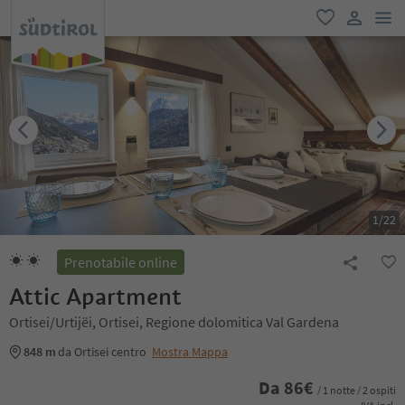
men
favoriti
user lin
1
/
22
Prenotabile online
Attic Apartment
Ortisei/Urtijëi, Ortisei, Regione dolomitica Val Gardena
848 m
da Ortisei centro
Mostra Mappa
Da
86
€
/ 1 notte / 2 ospiti