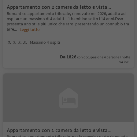
Appartamento con 2 camere da letto e vista
panoramica
Romantico appartamento trilocale, rinnovato nel 2026, adatto ad
ospitare un massimo di 4 adulti + 1 bambino sotto i 14 anni.Esso
presenta uno stile più unico che raro, presentando un connubio tra
arre
...
Leggi tutto
Massimo 4 ospiti
Da 182€
con occupazione 4 persone / notte
IVA incl.
Appartamento con 1 camera da letto e vista
panoramica
Romantico appartamento trilocale, per la maggior parte rinnovato