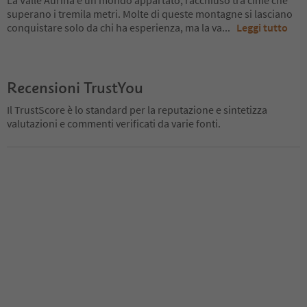
La Valle Aurina è un mondo appartato, racchiuso tra cime che
superano i tremila metri. Molte di queste montagne si lasciano
conquistare solo da chi ha esperienza, ma la va
...
Leggi tutto
Recensioni TrustYou
Il TrustScore è lo standard per la reputazione e sintetizza
valutazioni e commenti verificati da varie fonti.