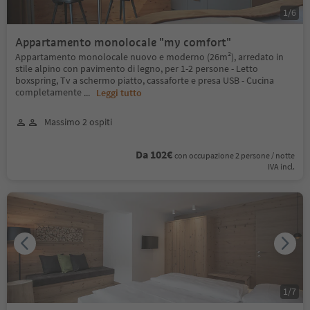
1
/
6
Appartamento monolocale "my comfort"
Appartamento monolocale nuovo e moderno (26m²), arredato in
stile alpino con pavimento di legno, per 1-2 persone - Letto
boxspring, Tv a schermo piatto, cassaforte e presa USB - Cucina
completamente
...
Leggi tutto
Massimo 2 ospiti
Da 102€
con occupazione 2 persone / notte
IVA incl.
1
/
7