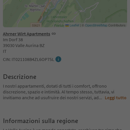
Leaflet
|
©
OpenStreetMap
Contributors
Ahrner Wirt Apartments
Im Dorf 38
39030 Valle Aurina BZ
IT
CIN: IT021108B4ZL6OP75L
Descrizione
I nostri appartamenti, dotati di tutti i comfort, offrono
discrezione, spazio e intimità. Al tempo stesso, tuttavia, vi
invitiamo anche ad usufruire dei nostri servizi, ad
...
Leggi tutto
Informazioni sulla regione