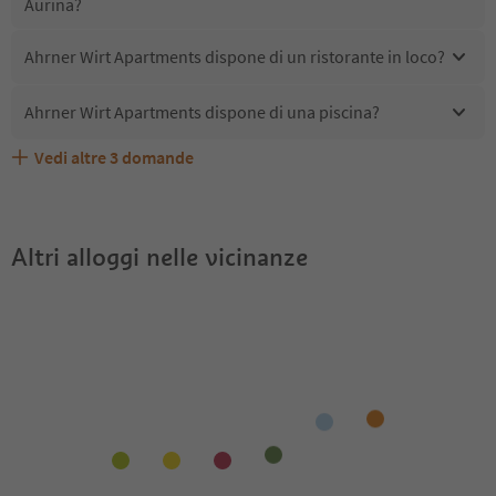
Aurina?
Ahrner Wirt Apartments dispone di un ristorante in loco?
Ahrner Wirt Apartments dispone di una piscina?
Vedi altre
3
domande
Quali servizi/attività sono disponibili presso Ahrner Wirt
Gli ospiti di Ahrner Wirt Apartments ricevono l'Alto Adige
Ahrner Wirt Apartments accetta animali domestici?
Apartments?
Guest Pass?
Altri alloggi nelle vicinanze