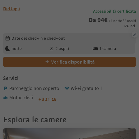
Dettagli
Accessibilità certificata
Da
94
€
/ 1 notte / 2 ospiti
IVA incl.
Modifica i dettagli della prenotazione
Date del check-in e check-out
notte
2
ospiti
1
camera
Verifica disponibilità
Servizi
Parcheggio non coperto
Wi-Fi gratuito
Motociclisti
+ altri 18
Esplora le camere