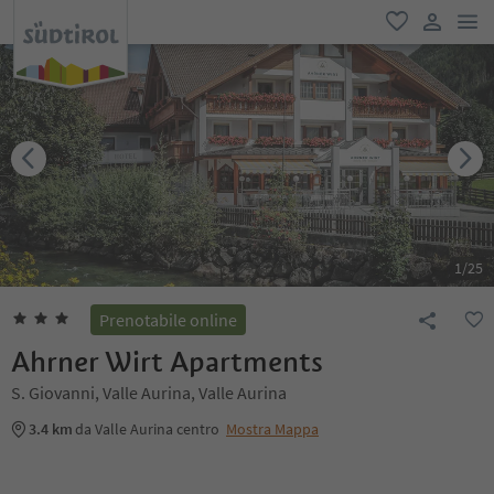
men
favoriti
user lin
1
/
25
Prenotabile online
Ahrner Wirt Apartments
S. Giovanni, Valle Aurina, Valle Aurina
3.4 km
da Valle Aurina centro
Mostra Mappa