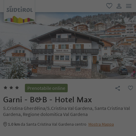
men
favoriti
user lin
Prenotabile online
Garni - B&B - Hotel Max
S.Cristina Gherdëina/S.Cristina Val Gardena, Santa Cristina Val
Gardena, Regione dolomitica Val Gardena
1.0 km
da Santa Cristina Val Gardena centro
Mostra Mappa