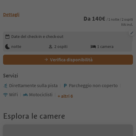
Dettagli
Da
140
€
/ 1 notte / 2 ospiti
IVA incl.
Modifica i dettagli della prenotazione
Date del check-in e check-out
notte
2
ospiti
1
camera
Verifica disponibilità
Servizi
Direttamente sulla pista
Parcheggio non coperto
WiFi
Motociclisti
+ altri 6
Esplora le camere