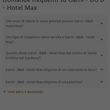
- Hotel Max
Che orari di check-in sono previsti presso Garni - B&B -
Hotel Max?
Che tipo di colazione viene servita a Garni - B&B - Hotel
Max?
Quanto dista Garni - B&B - Hotel Max dal centro di Santa
Cristina Val Gardena?
Garni - B&B - Hotel Max dispone di un ristorante in loco?
Garni - B&B - Hotel Max dispone di una piscina?
Vedi altre
3
domande
Quali servizi/attività sono disponibili presso Garni - B&B
Gli ospiti di Garni - B&B - Hotel Max ricevono l'Alto Adige
Garni - B&B - Hotel Max accetta animali domestici?
- Hotel Max?
Guest Pass?