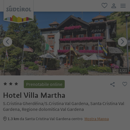
men
favoriti
user lin
1
/
21
Prenotabile online
Hotel Villa Martha
S.Cristina Gherdëina/S.Cristina Val Gardena, Santa Cristina Val
Gardena, Regione dolomitica Val Gardena
1.3 km
da Santa Cristina Val Gardena centro
Mostra Mappa