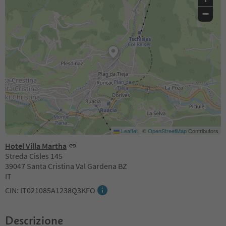
−
Leaflet
|
©
OpenStreetMap
Contributors
Hotel Villa Martha
Streda Cisles 145
39047 Santa Cristina Val Gardena BZ
IT
CIN: IT021085A1238Q3KFO
Descrizione