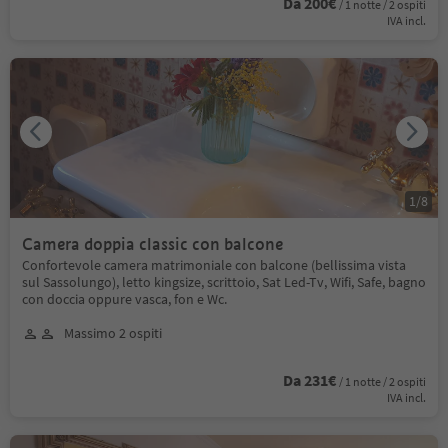
Da 200€
/ 1 notte / 2 ospiti
IVA incl.
1
/
8
Camera doppia classic con balcone
Confortevole camera matrimoniale con balcone (bellissima vista
sul Sassolungo), letto kingsize, scrittoio, Sat Led-Tv, Wifi, Safe, bagno
con doccia oppure vasca, fon e Wc.
Massimo 2 ospiti
Da 231€
/ 1 notte / 2 ospiti
IVA incl.