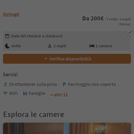
Dettagli
Da
200
€
/ 1 notte / 2 ospiti
IVA incl.
Modifica i dettagli della prenotazione
Date del check-in e check-out
notte
2
ospiti
1
camera
Verifica disponibilità
Servizi
Direttamente sulla pista
Parcheggio non coperto
WiFi
Famiglie
+ altri 12
Esplora le camere