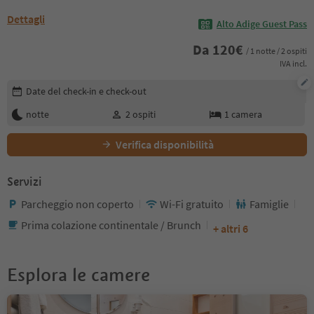
Dettagli
Alto Adige Guest Pass
Da
120
€
/ 1 notte / 2 ospiti
IVA incl.
Modifica i dettagli della prenotazione
Date del check-in e check-out
notte
2
ospiti
1
camera
Verifica disponibilità
Servizi
Parcheggio non coperto
Wi-Fi gratuito
Famiglie
Prima colazione continentale / Brunch
+ altri 6
Esplora le camere