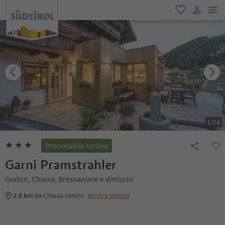
men
favoriti
user lin
1
/
14
Prenotabile online
Garni Pramstrahler
Gudon, Chiusa, Bressanone e dintorni
2.8 km
da Chiusa centro
Mostra Mappa