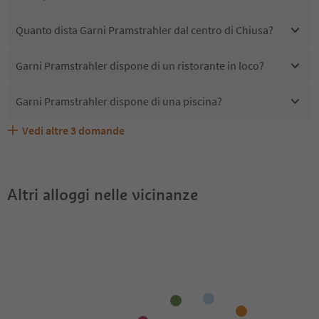
Quanto dista Garni Pramstrahler dal centro di Chiusa?
Garni Pramstrahler dispone di un ristorante in loco?
Garni Pramstrahler dispone di una piscina?
Vedi altre
3
domande
Quali servizi/attività sono disponibili presso Garni
Gli ospiti di Garni Pramstrahler ricevono l'Alto Adige
Garni Pramstrahler accetta animali domestici?
Pramstrahler?
Guest Pass?
Altri alloggi nelle vicinanze