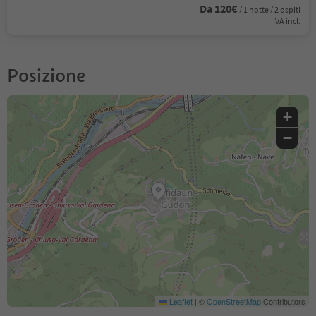
Da 120€
/ 1 notte / 2 ospiti
IVA incl.
Posizione
+
−
Leaflet
|
©
OpenStreetMap
Contributors