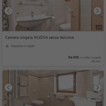
1
/
2
Camera singola NUOVA senza balcone
Massimo 1 ospiti
Da 65€
/ 1 notte / 1 ospite
IVA incl.
1
/
3