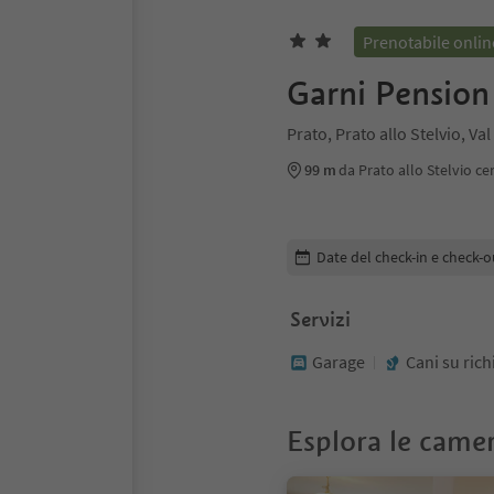
Prenotabile onlin
Garni Pension
Prato, Prato allo Stelvio, Va
99 m
da Prato allo Stelvio ce
Modifica i dettagli della pr
Date del check-in e check-o
Servizi
Garage
Cani su rich
Esplora le came