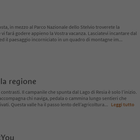
osta, in mezzo al Parco Nazionale dello Stelvio troverete la
e vi fará godere appieno la Vostra vacanza. Lasciatevi incantare dal
 ed il paesaggio incorniciato in un quadro di montagne im
...
la regione
 contrasti. Il campanile che spunta dal Lago di Resia è solo l’inizio.
 accompagna chi naviga, pedala o cammina lungo sentieri che
ivati. Questa valle ha il passo lento dell’agricoltura
...
Leggi tutto
tYou