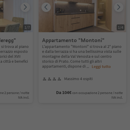
1
/
7
1
/
4
eregg"
Appartamento "Montoni"
i trova al piano
L'appartamento "Montoni" si trova al 2° piano
 terrazzo esposto
e dalla terrazza si ha una bellissima vista sulle
orici del XVII
montagne della Val Venosta e sul centro
a città e benefici
storico di Prato. Come tutti gli altri
appartamenti, dispone di
...
Leggi tutto
Massimo 4 ospiti
Da 104€
ne 2 persone / notte
con occupazione 2 persone / notte
IVA incl.
IVA incl.