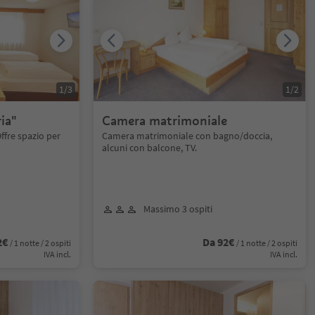
1
/
3
1
/
2
ia"
Camera matrimoniale
ffre spazio per
Camera matrimoniale con bagno/doccia,
alcuni con balcone, TV.
Massimo 3 ospiti
2€
Da 92€
/ 1 notte / 2 ospiti
/ 1 notte / 2 ospiti
IVA incl.
IVA incl.