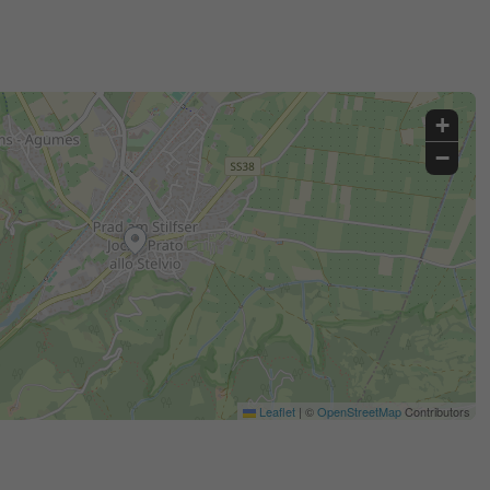
+
−
Leaflet
|
©
OpenStreetMap
Contributors