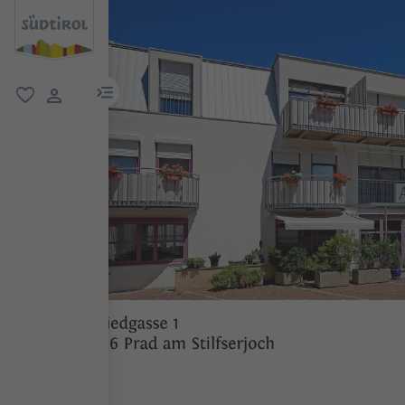
menu link
favoriti
user link