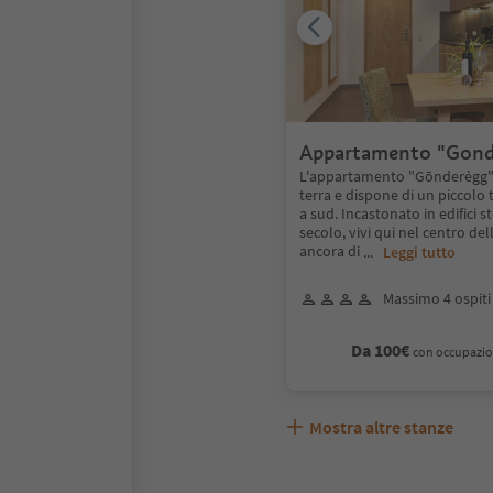
Appartamento "Gond
L'appartamento "Gōnderėgg" s
terra e dispone di un piccolo
a sud. Incastonato in edifici st
secolo, vivi qui nel centro dell
ancora di
...
Leggi tutto
Massimo 4 ospiti
Da 100€
con occupazio
Mostra altre stanze