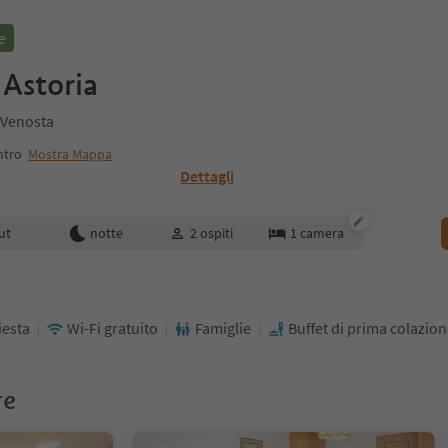
e
 Astoria
l Venosta
ntro
Mostra Mappa
Dettagli
enotazione
ut
notte
2
ospiti
1
camera
iesta
Wi-Fi gratuito
Famiglie
Buffet di prima colazio
re