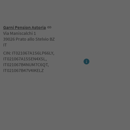
Garni Pension Astoria
Via Maniscalchi 1
39026 Prato allo Stelvio BZ
IT
CIN: IT021067A1S6LP66LY,
IT021067A15SEN4XSL,
IT021067B4NUM7C6QT,
IT021067B47V4IKELZ