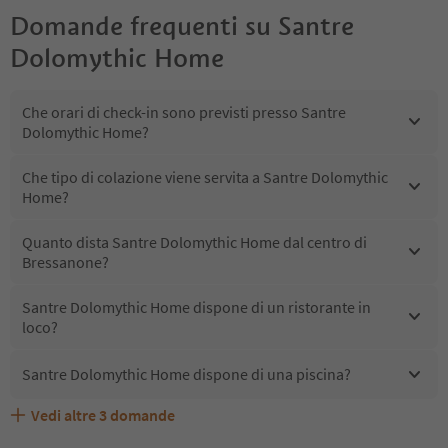
Domande frequenti su
Santre
Dolomythic Home
Che orari di check-in sono previsti presso Santre
Dolomythic Home?
Che tipo di colazione viene servita a Santre Dolomythic
Home?
Quanto dista Santre Dolomythic Home dal centro di
Bressanone?
Santre Dolomythic Home dispone di un ristorante in
loco?
Santre Dolomythic Home dispone di una piscina?
Vedi altre
3
domande
Quali servizi/attività sono disponibili presso Santre
Gli ospiti di Santre Dolomythic Home ricevono l'Alto
Santre Dolomythic Home accetta animali domestici?
Dolomythic Home?
Adige Guest Pass?