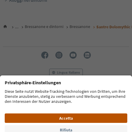
...
Bressanone e dintorni
Bressanone
Santre Dolomythic
Lingua: Italiano
FAQ
Contatti
Press
MICE
Privacy Policy
Termini e condizioni
Crediti
Cookie Policy
Film commission
Chi siamo
Dichiarazione di accessibilità
Alto Adige B2B