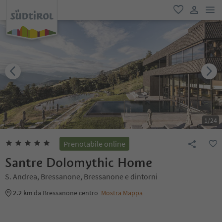
men
favoriti
user lin
1
/
24
Prenotabile online
Santre Dolomythic Home
S. Andrea, Bressanone, Bressanone e dintorni
2.2 km
da Bressanone centro
Mostra Mappa