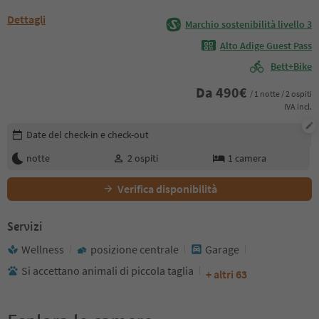
Dettagli
Marchio sostenibilità livello 3
Alto Adige Guest Pass
Bett+Bike
Da
490
€
/ 1 notte / 2 ospiti
IVA incl.
Modifica i dettagli della prenotazione
Date del check-in e check-out
notte
2
ospiti
1
camera
Verifica disponibilità
Servizi
Wellness
posizione centrale
Garage
Si accettano animali di piccola taglia
+ altri 63