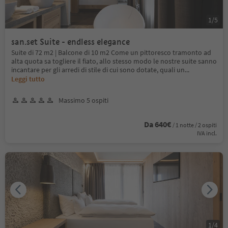
1
/
5
san.set Suite - endless elegance
Suite di 72 m2 | Balcone di 10 m2 Come un pittoresco tramonto ad
alta quota sa togliere il fiato, allo stesso modo le nostre suite sanno
incantare per gli arredi di stile di cui sono dotate, quali un
...
Leggi tutto
Massimo 5 ospiti
Da 640€
/ 1 notte / 2 ospiti
IVA incl.
1
/
4