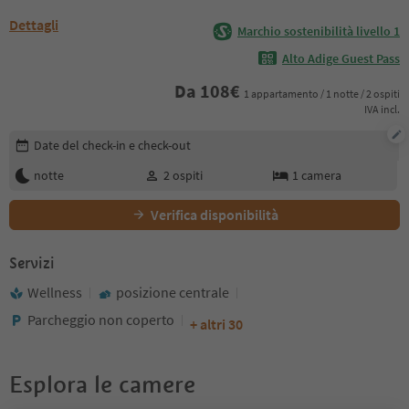
Dettagli
Marchio sostenibilità livello 1
Alto Adige Guest Pass
Da
108
€
1 appartamento / 1 notte / 2 ospiti
IVA incl.
Modifica i dettagli della prenotazione
Date del check-in e check-out
notte
2
ospiti
1
camera
Verifica disponibilità
Servizi
Wellness
posizione centrale
Parcheggio non coperto
+ altri 30
Esplora le camere