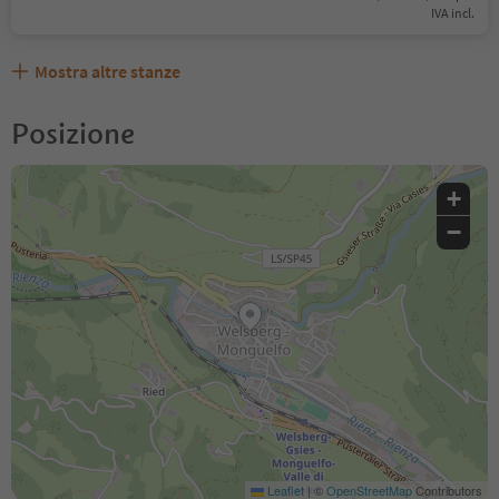
IVA incl.
Mostra altre stanze
Posizione
+
−
Leaflet
|
©
OpenStreetMap
Contributors