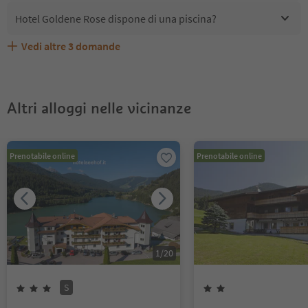
Hotel Goldene Rose dispone di una piscina?
Vedi altre
3
domande
Quali servizi/attività sono disponibili presso Hotel
Gli ospiti di Hotel Goldene Rose ricevono l'Alto Adige
Hotel Goldene Rose accetta animali domestici?
Goldene Rose?
Guest Pass?
Altri alloggi nelle vicinanze
Prenotabile online
Prenotabile online
1
/
20
S