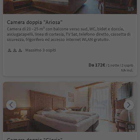
1
/
3
Camera doppia "Ariosa"
Camera di 21 - 25 m² con balcone verso sud, WC, bidet e doccia,
asciugacapelli, linea di cortesia, TV Sat, telefono diretto, cassetta di
sicurezza, frigorifero ed accesso internet WLAN gratuito.
Massimo 3 ospiti
Da 172€
/ 1 notte / 2 ospiti
IVA incl.
1
/
3