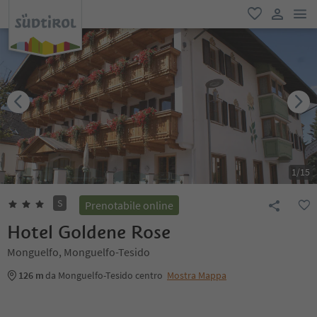
men
favoriti
user lin
1
/
15
S
Prenotabile online
Hotel Goldene Rose
Monguelfo, Monguelfo-Tesido
126 m
da Monguelfo-Tesido centro
Mostra Mappa