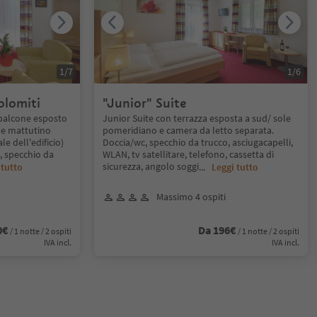
1
/
7
1
/
6
olomiti
"Junior" Suite
balcone esposto
Junior Suite con terrazza esposta a sud/ sole
ole mattutino
pomeridiano e camera da letto separata.
le dell'edificio)
Doccia/wc, specchio da trucco, asciugacapelli,
, specchio da
WLAN, tv satellitare, telefono, cassetta di
sicurezza, angolo soggi
 tutto
...
Leggi tutto
Massimo 4 ospiti
0€
Da 196€
/ 1 notte / 2 ospiti
/ 1 notte / 2 ospiti
IVA incl.
IVA incl.