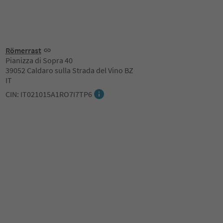
Römerrast
Pianizza di Sopra 40
39052 Caldaro sulla Strada del Vino BZ
IT
CIN: IT021015A1RO7I7TP6