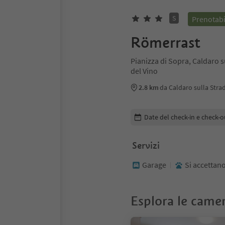
S
Prenotabi
Römerrast
Pianizza di Sopra, Caldaro s
del Vino
2.8 km
da Caldaro sulla Stra
Modifica i dettagli della pr
Date del check-in e check-o
Servizi
Garage
Si accettano
Esplora le came