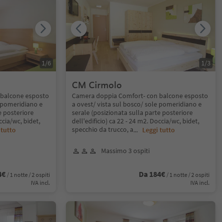
1
/
6
1
/
3
CM Cirmolo
 balcone esposto
Camera doppia Comfort- con balcone esposto
e pomeridiano e
a ovest/ vista sul bosco/ sole pomeridiano e
e posteriore
serale (posizionata sulla parte posteriore
ccia/wc, bidet,
dell'edificio) ca 22 - 24 m2. Doccia/wc, bidet,
specchio da trucco, a
 tutto
...
Leggi tutto
Massimo 3 ospiti
4€
Da 184€
/ 1 notte / 2 ospiti
/ 1 notte / 2 ospiti
IVA incl.
IVA incl.