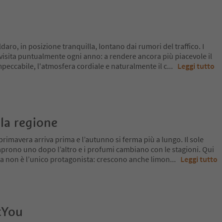
ldaro, in posizione tranquilla, lontano dai rumori del traffico. I
i visita puntualmente ogni anno: a rendere ancora più piacevole il
mpeccabile, l'atmosfera cordiale e naturalmente il c
...
Leggi tutto
la regione
primavera arriva prima e l’autunno si ferma più a lungo. Il sole
si aprono uno dopo l’altro e i profumi cambiano con le stagioni. Qui
 ma non è l’unico protagonista: crescono anche limon
...
Leggi tutto
tYou