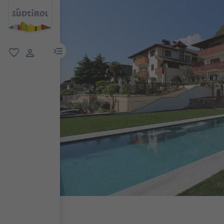
menu link
favoriti
user link