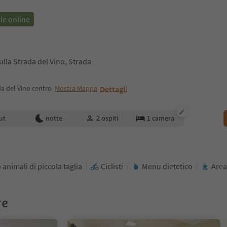
le online
ulla Strada del Vino, Strada
da del Vino centro
Mostra Mappa
Dettagli
enotazione
ut
notte
2
ospiti
1
camera
 animali di piccola taglia
Ciclisti
Menu dietetico
Area
re