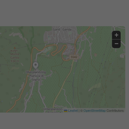
+
−
Leaflet
|
©
OpenStreetMap
Contributors