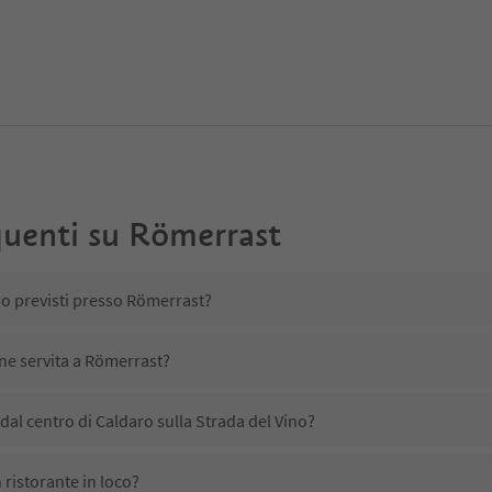
uenti su
Römerrast
no previsti presso Römerrast?
ene servita a Römerrast?
al centro di Caldaro sulla Strada del Vino?
ristorante in loco?