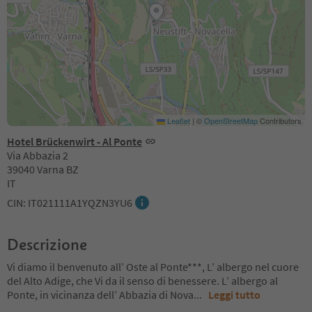
Leaflet
|
©
OpenStreetMap
Contributors
Hotel Brückenwirt - Al Ponte
Via Abbazia 2
39040 Varna BZ
IT
CIN: IT021111A1YQZN3YU6
Descrizione
Vi diamo il benvenuto all’ Oste al Ponte***, L’ albergo nel cuore
del Alto Adige, che Vi da il senso di benessere. L’ albergo al
Ponte, in vicinanza dell’ Abbazia di Nova
...
Leggi tutto