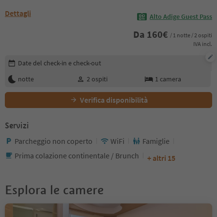
Dettagli
Alto Adige Guest Pass
Da
160
€
/ 1 notte / 2 ospiti
IVA incl.
Modifica i dettagli della prenotazione
Date del check-in e check-out
notte
2
ospiti
1
camera
Verifica disponibilità
Servizi
Parcheggio non coperto
WiFi
Famiglie
Prima colazione continentale / Brunch
+ altri 15
Esplora le camere