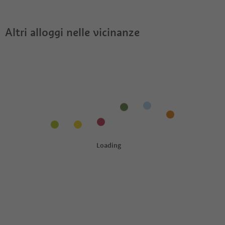
Brückenwirt - Al Ponte?
Adige Guest Pass?
Altri alloggi nelle vicinanze