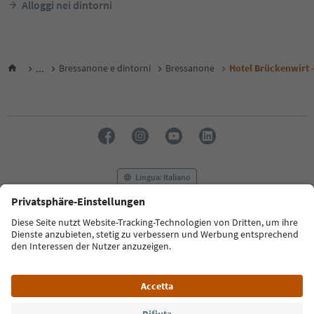
Alloggi nei dintorni
...
Bressanone e dintorni
Bressanone
Hotel Brückenwirt -
Lingua: Italiano
FAQ
Contatti
Press
MICE
Privacy Policy
Termini e condizioni
Crediti
Cookie Policy
Film commission
Chi siamo
Dichiarazione di accessibilità
Alto Adige B2B