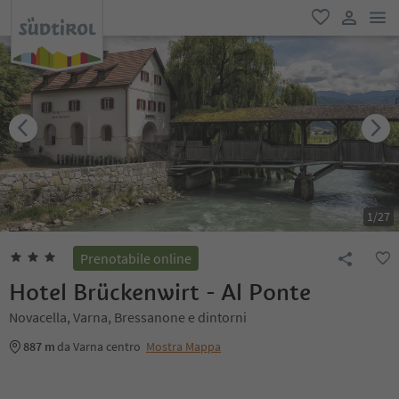
men
favoriti
user lin
1
/
27
Prenotabile online
Hotel Brückenwirt - Al Ponte
Novacella, Varna, Bressanone e dintorni
887 m
da Varna centro
Mostra Mappa