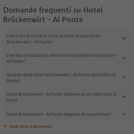
Domande frequenti su
Hotel
Brückenwirt - Al Ponte
Che orari di check-in sono previsti presso Hotel
Brückenwirt - Al Ponte?
Che tipo di colazione viene servita a Hotel Brückenwirt -
Al Ponte?
Quanto dista Hotel Brückenwirt - Al Ponte dal centro di
Varna?
Hotel Brückenwirt - Al Ponte dispone di un ristorante in
loco?
Hotel Brückenwirt - Al Ponte dispone di una piscina?
Vedi altre
3
domande
Quali servizi/attività sono disponibili presso Hotel
Gli ospiti di Hotel Brückenwirt - Al Ponte ricevono l'Alto
Hotel Brückenwirt - Al Ponte accetta animali domestici?