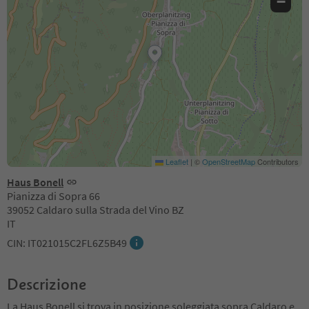
−
Leaflet
|
©
OpenStreetMap
Contributors
Haus Bonell
Pianizza di Sopra 66
39052 Caldaro sulla Strada del Vino BZ
IT
CIN: IT021015C2FL6Z5B49
Descrizione
La Haus Bonell si trova in posizione soleggiata sopra Caldaro e