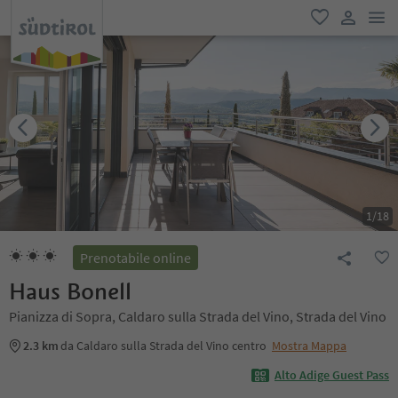
men
favoriti
user lin
1
/
18
Prenotabile online
Haus Bonell
Pianizza di Sopra, Caldaro sulla Strada del Vino, Strada del Vino
2.3 km
da Caldaro sulla Strada del Vino centro
Mostra Mappa
Alto Adige Guest Pass