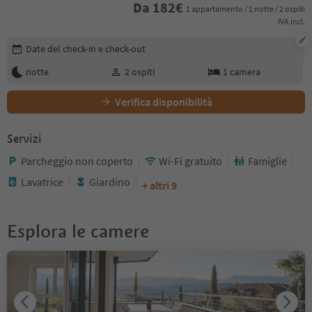
Da
182
€
1 appartamento / 1 notte / 2 ospiti
IVA incl.
Modifica i dettagli della prenotazione
Date del check-in e check-out
notte
2
ospiti
1
camera
Verifica disponibilità
Servizi
Parcheggio non coperto
Wi-Fi gratuito
Famiglie
Lavatrice
Giardino
+ altri 9
Esplora le camere