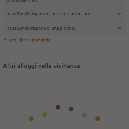
Haus Bonell dispone di un ristorante in loco?
Haus Bonell dispone di una piscina?
Vedi altre
3
domande
Quali servizi/attività sono disponibili presso Haus
Haus Bonell accetta animali domestici?
Gli ospiti di Haus Bonell ricevono l'Alto Adige Guest Pass?
Bonell?
Altri alloggi nelle vicinanze