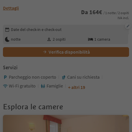
Dettagli
Da
164
€
/ 1 notte / 2 ospiti
IVA incl.
Modifica i dettagli della prenotazione
Date del check-in e check-out
notte
2
ospiti
1
camera
Verifica disponibilità
Servizi
Parcheggio non coperto
Cani su richiesta
Wi-Fi gratuito
Famiglie
+ altri 19
Esplora le camere