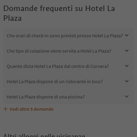
Domande frequenti su
Hotel La
Plaza
Che orari di check-in sono previsti presso Hotel La Plaza?
Che tipo di colazione viene servita a Hotel La Plaza?
Quanto dista Hotel La Plaza dal centro di Corvara?
Hotel La Plaza dispone di un ristorante in loco?
Hotel La Plaza dispone di una piscina?
Vedi altre
3
domande
Quali servizi/attività sono disponibili presso Hotel La
Gli ospiti di Hotel La Plaza ricevono l'Alto Adige Guest
Hotel La Plaza accetta animali domestici?
Plaza?
Pass?
Altri alloggi nelle vicinanze