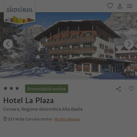
men
favoriti
user lin
1
/
18
Prenotabile online
Hotel La Plaza
Corvara, Regione dolomitica Alta Badia
117 m
da Corvara centro
Mostra Mappa