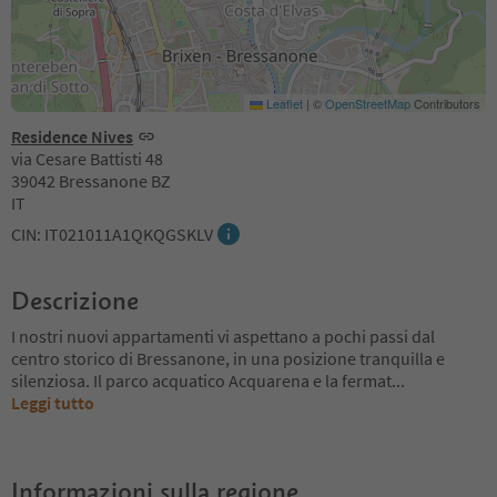
Leaflet
|
©
OpenStreetMap
Contributors
Residence Nives
via Cesare Battisti 48
39042 Bressanone BZ
IT
CIN: IT021011A1QKQGSKLV
Descrizione
I nostri nuovi appartamenti vi aspettano a pochi passi dal
centro storico di Bressanone, in una posizione tranquilla e
silenziosa. Il parco acquatico Acquarena e la fermat
...
Leggi tutto
Informazioni sulla regione