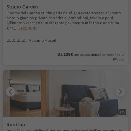
Studio Garden
Il nome del Garden Studio parla da sé. Qui avete accesso al vostro
piccolo giardino privato con sdraio, ombrelloni, tavolo e pouf.
All'interno vi aspetta un elegante pavimento in legno e una zona
gior
...
Leggi tutto
Massimo 4 ospiti
Da 139€
con occupazione 2 persone / notte
IVA incl.
1
/
5
Rooftop
Dove è la vista migliore? Naturalmente in cima! Nell'appartamento