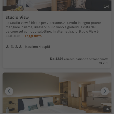
1
/
4
Studio View
Lo Studio View è ideale per 2 persone. Al tavolo in legno potete
mangiare insieme, rilassarvi sul divano e godervi la vista dal
balcone sul comodo salottino. In alternativa, lo Studio View è
adatto an
...
Leggi tutto
Massimo 4 ospiti
Da 134€
con occupazione 2 persone / notte
IVA incl.
1
/
6