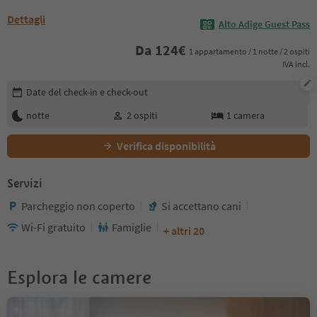
Dettagli
Alto Adige Guest Pass
Da
124
€
1 appartamento / 1 notte / 2 ospiti
IVA incl.
Modifica i dettagli della prenotazione
Date del check-in e check-out
notte
2
ospiti
1
camera
Verifica disponibilità
Servizi
Parcheggio non coperto
Si accettano cani
Wi-Fi gratuito
Famiglie
+ altri 20
Esplora le camere