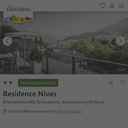
men
favoriti
user lin
1
/
13
Prenotabile online
Residence Nives
Bressanone città, Bressanone, Bressanone e dintorni
717 m
da Bressanone centro
Mostra Mappa