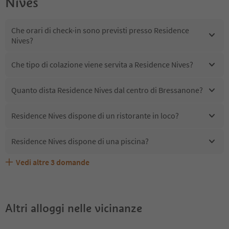
Nives
Che orari di check-in sono previsti presso Residence
Nives?
Che tipo di colazione viene servita a Residence Nives?
Quanto dista Residence Nives dal centro di Bressanone?
Residence Nives dispone di un ristorante in loco?
Residence Nives dispone di una piscina?
Vedi altre
3
domande
Quali servizi/attività sono disponibili presso Residence
Gli ospiti di Residence Nives ricevono l'Alto Adige Guest
Residence Nives accetta animali domestici?
Nives?
Pass?
Altri alloggi nelle vicinanze