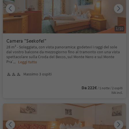
1
/
10
Camera "Seekofel"
28 m² - Soleggiata, con vista panoramica: godetevi i raggi del sole
dal vostro balcone da mezzogiorno fino al tramonto con una vista
spettacolare sulla Croda del Becco, sul Monte Nero e sul Monte
Pra’
...
Leggi tutto
Massimo 3 ospiti
Da 222€
/ 1 notte / 2 ospiti
IVA incl.