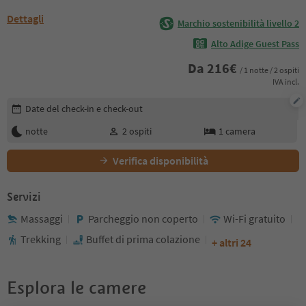
Dettagli
Marchio sostenibilità livello 2
Alto Adige Guest Pass
Da
216
€
/ 1 notte / 2 ospiti
IVA incl.
Modifica i dettagli della prenotazione
Date del check-in e check-out
notte
2
ospiti
1
camera
Verifica disponibilità
Servizi
Massaggi
Parcheggio non coperto
Wi-Fi gratuito
Trekking
Buffet di prima colazione
+ altri 24
Esplora le camere