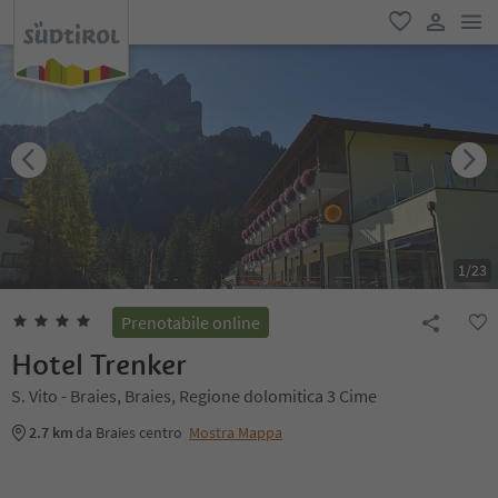
men
favoriti
user lin
1
/
23
Prenotabile online
Hotel Trenker
S. Vito - Braies, Braies, Regione dolomitica 3 Cime
2.7 km
da Braies centro
Mostra Mappa