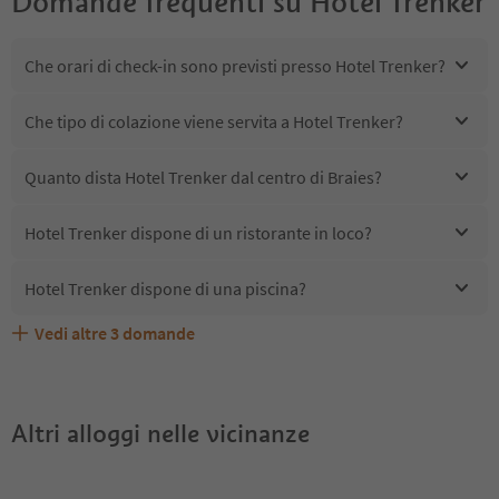
Domande frequenti su
Hotel Trenker
Che orari di check-in sono previsti presso Hotel Trenker?
Che tipo di colazione viene servita a Hotel Trenker?
Quanto dista Hotel Trenker dal centro di Braies?
Hotel Trenker dispone di un ristorante in loco?
Hotel Trenker dispone di una piscina?
Vedi altre
3
domande
Quali servizi/attività sono disponibili presso Hotel
Gli ospiti di Hotel Trenker ricevono l'Alto Adige Guest
Hotel Trenker accetta animali domestici?
Trenker?
Pass?
Altri alloggi nelle vicinanze