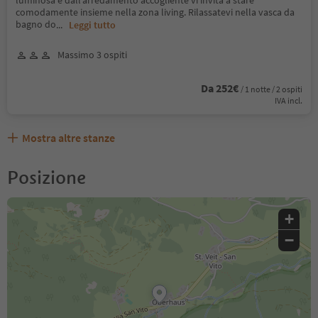
luminosa e dall’arredamento accogliente vi invita a stare
comodamente insieme nella zona living. Rilassatevi nella vasca da
bagno do
...
Leggi tutto
Massimo 3 ospiti
Da 252€
/ 1 notte / 2 ospiti
IVA incl.
Mostra altre stanze
Posizione
+
−