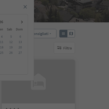
en
Sab
Dom
Consigliati
Ordina:
4
5
6
11
12
13
18
19
20
Filtra
nessun filtro attivo
25
26
27
Prenotabile online