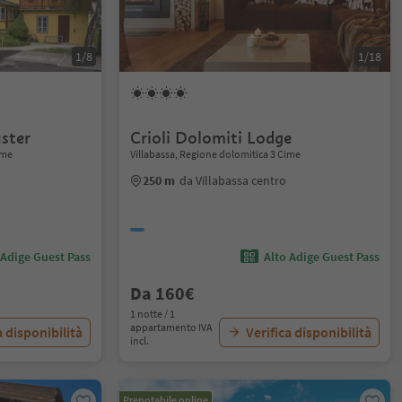
1/8
1/18
uster
Crioli Dolomiti Lodge
ime
Villabassa, Regione dolomitica 3 Cime
250 m
da Villabassa centro
 Adige Guest Pass
Alto Adige Guest Pass
Da 160€
1 notte / 1
appartamento IVA
a disponibilità
Verifica disponibilità
incl.
Prenotabile online