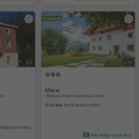
Su richiesta
1/2
1/16
Marer
ime
Villabassa, Regione dolomitica 3 Cime
2.6 km
da Villabassa centro
 Adige Guest Pass
Alto Adige Guest Pass