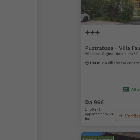
Pustrabase - Villa Fa
Villabassa, Regione dolomitica 3 C
100 m
da Villabassa centro
Alto
Da 96€
1 notte / 1
appartamento IVA
Verific
incl.
Prenotabile online