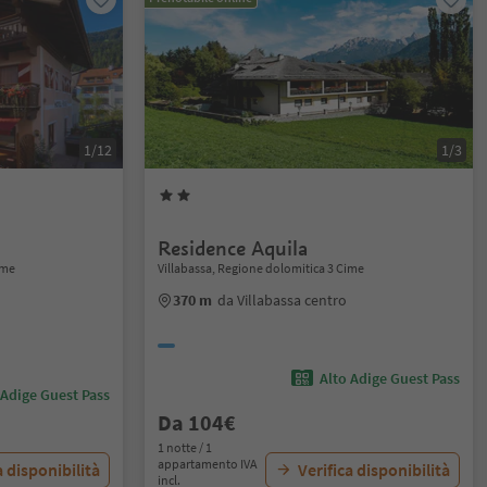
1/12
1/3
Residence Aquila
ime
Villabassa, Regione dolomitica 3 Cime
370 m
da Villabassa centro
Alto Adige Guest Pass
 Adige Guest Pass
Da 104€
1 notte / 1
appartamento IVA
a disponibilità
Verifica disponibilità
incl.