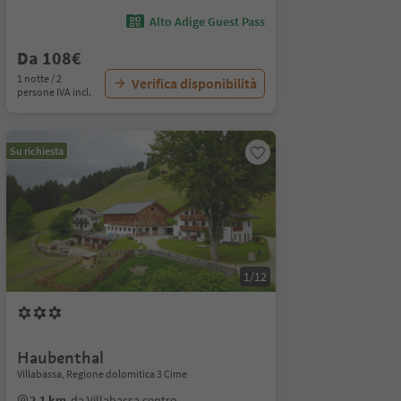
Alto Adige Guest Pass
Da 108€
1 notte / 2
Verifica disponibilità
persone IVA incl.
Su richiesta
1/12
Haubenthal
Villabassa, Regione dolomitica 3 Cime
2.1 km
da Villabassa centro