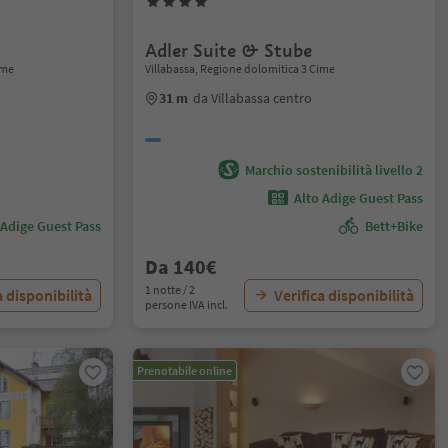
Adler Suite & Stube
ime
Villabassa, Regione dolomitica 3 Cime
31 m
da Villabassa centro
Marchio sostenibilità livello 2
Alto Adige Guest Pass
 Adige Guest Pass
Bett+Bike
Da 140€
1 notte / 2
a disponibilità
Verifica disponibilità
persone IVA incl.
Prenotabile online