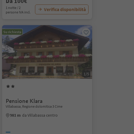
Da 100€
1 notte / 2
Verifica disponibilità
persone IVA incl.
Su richiesta
1/5
Pensione Klara
Villabassa, Regione dolomitica 3 Cime
981 m
da Villabassa centro