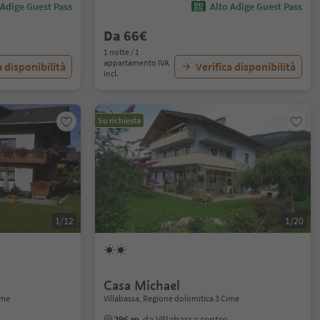
 Adige Guest Pass
Alto Adige Guest Pass
Da 66€
1 notte / 1
appartamento IVA
a disponibilità
Verifica disponibilità
incl.
Su richiesta
1/12
1/20
Casa Michael
ime
Villabassa, Regione dolomitica 3 Cime
296 m
da Villabassa centro