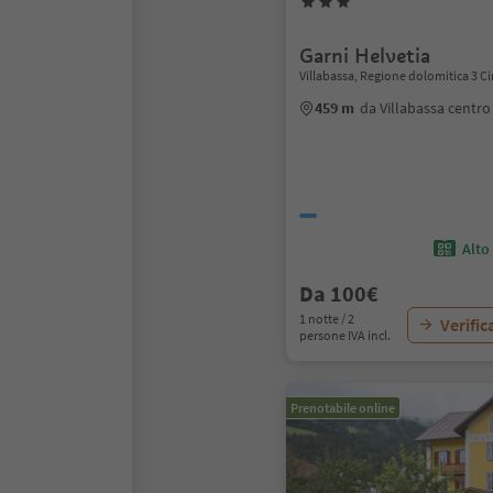
Garni Helvetia
Villabassa, Regione dolomitica 3 C
459 m
da Villabassa centro
Alto
Da 100€
1 notte / 2
Verific
persone IVA incl.
Prenotabile online