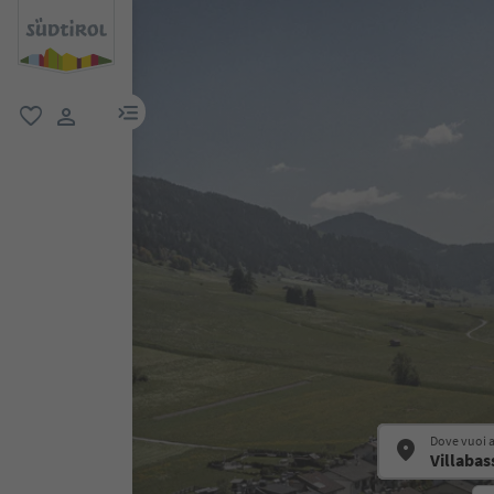
menu link
favoriti
user link
Dove vuoi 