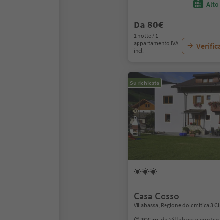
Alto
Da 80€
1 notte / 1
appartamento IVA
Verific
incl.
Su richiesta
Casa Cosso
Villabassa, Regione dolomitica 3 C
366 m
da Villabassa centro