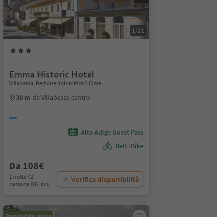
1/21
Emma Historic Hotel
Villabassa, Regione dolomitica 3 Cime
30 m
da Villabassa centro
Alto Adige Guest Pass
Bett+Bike
Da 108€
1 notte / 2
Verifica disponibilità
persone IVA incl.
Prenotabile online