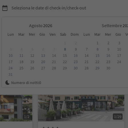
Seleziona le date di check-in/check-out
Agosto
Settembre
Lun
Mar
Mer
Gio
Ven
Sab
Dom
Lun
Mar
Mer
Gio
V
1
2
1
2
3
3
4
5
6
7
8
9
7
8
9
10
10
11
12
13
14
15
16
14
15
16
17
sioni
Categoria
Trattamento
Alloggi sostenibili
17
18
19
20
21
22
23
21
22
23
24
24
25
26
27
28
29
30
28
29
30
31
Prenotabile online
Numero di notti:
0
1/2
1/29