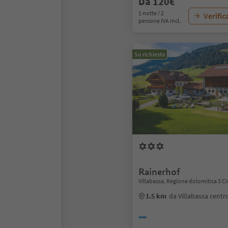
Da 120€
1 notte / 2
Verific
persone IVA incl.
Su richiesta
Rainerhof
Villabassa, Regione dolomitica 3 C
1.5 km
da Villabassa centr