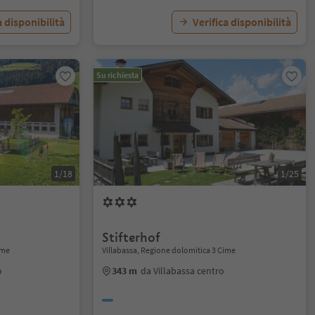
a disponibilità
Verifica disponibilità
Su richiesta
1/18
1/25
Stifterhof
ime
Villabassa, Regione dolomitica 3 Cime
o
343 m
da Villabassa centro