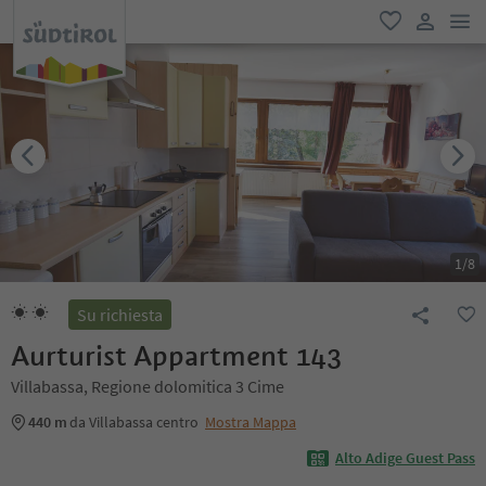
men
favoriti
user lin
1
/
8
Su richiesta
Aurturist Appartment 143
Villabassa, Regione dolomitica 3 Cime
440 m
da Villabassa centro
Mostra Mappa
Alto Adige Guest Pass