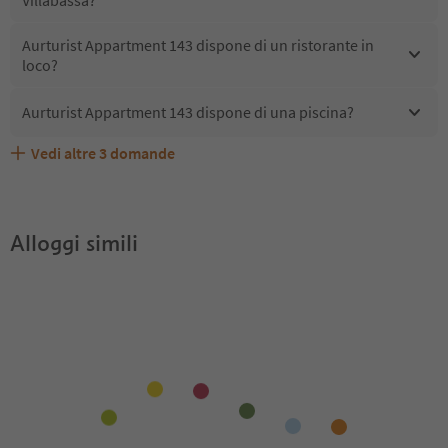
Aurturist Appartment 143 dispone di un ristorante in
loco?
Aurturist Appartment 143 dispone di una piscina?
Vedi altre
3
domande
Quali servizi/attività sono disponibili presso Aurturist
Gli ospiti di Aurturist Appartment 143 ricevono l'Alto
Aurturist Appartment 143 accetta animali domestici?
Appartment 143?
Adige Guest Pass?
Alloggi simili