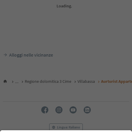
Alloggi nelle vicinanze
...
Regione dolomitica 3 Cime
Villabassa
Aurturist Appart
Lingua: Italiano