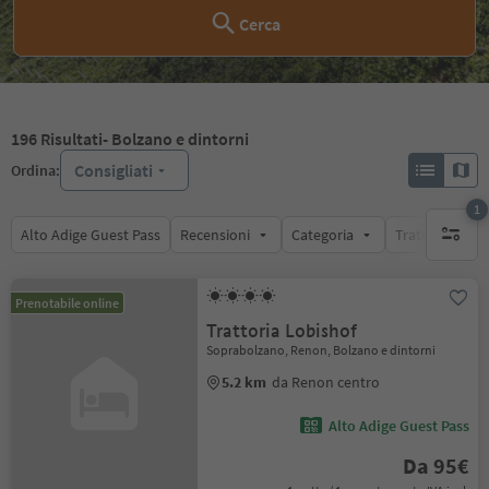
Cerca
196
Risultati
- Bolzano e dintorni
Consigliati
Ordina:
1
Alto Adige Guest Pass
Recensioni
Categoria
Trattamento
1 filtro 
Prenotabile online
Trattoria Lobishof
Soprabolzano, Renon, Bolzano e dintorni
5.2 km
da Renon centro
Alto Adige Guest Pass
Da 95€