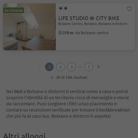
Su richiesta
LIFE STUDIO & CITY BIKE
Bolzano Centro, Bolzano, Bolzano e dintorni
270 m
da Bolzano centro
1
2
...
1
2
3
7
3
4
1 - 30 di 196 risultati
5
6
Nei B&B a Bolzano e dintorni ti sentirai come a casa e potrai
7
scoprire l'identità di un territorio ricco di meraviglie e storie
da raccontare. Puoi scegliere i filtri a tuo piacimento e
contare su recensioni verificate per trovare il bed&breakfast
che più fa al caso tuo. Bolzano e dintorni ti aspetta!
Altri alloggi