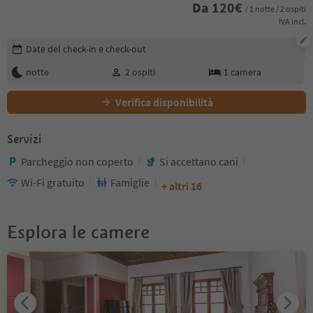
Da
120
€
/ 1 notte / 2 ospiti
IVA incl.
Modifica i dettagli della prenotazione
Date del check-in e check-out
notte
2
ospiti
1
camera
Verifica disponibilità
Servizi
Parcheggio non coperto
Si accettano cani
Wi-Fi gratuito
Famiglie
+ altri 16
Esplora le camere