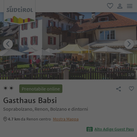
men
favoriti
user lin
1
/
9
Prenotabile online
Gasthaus Babsi
Soprabolzano, Renon, Bolzano e dintorni
4.7 km
da Renon centro
Mostra Mappa
Alto Adige Guest Pass