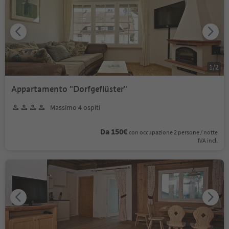
1
/
2
Appartamento "Dorfgeflüster"
Massimo 4 ospiti
Da 150€
con occupazione 2 persone / notte
IVA incl.