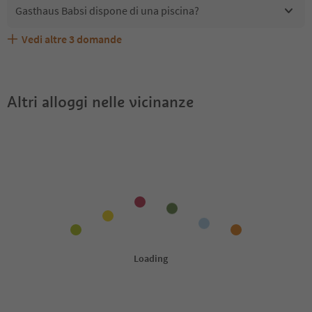
Gasthaus Babsi dispone di una piscina?
Vedi altre
3
domande
Quali servizi/attività sono disponibili presso Gasthaus
Gli ospiti di Gasthaus Babsi ricevono l'Alto Adige Guest
Gasthaus Babsi accetta animali domestici?
Babsi?
Pass?
Altri alloggi nelle vicinanze