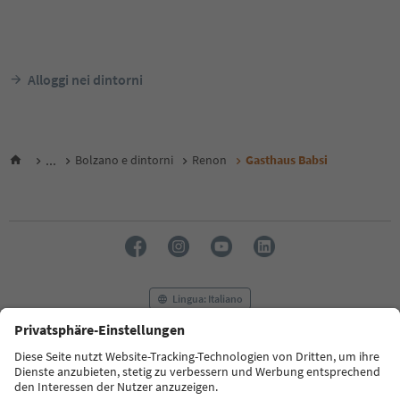
Alloggi nei dintorni
...
Bolzano e dintorni
Renon
Gasthaus Babsi
Lingua: Italiano
FAQ
Contatti
Press
MICE
Privacy Policy
Termini e condizioni
Crediti
Cookie Policy