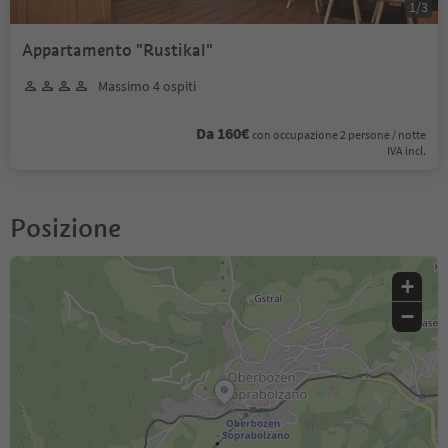
1
/
3
Appartamento "Rustikal"
Massimo 4 ospiti
Da 160€
con occupazione 2 persone / notte
IVA incl.
Posizione
+
−