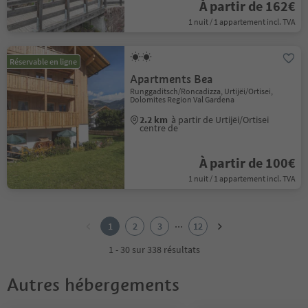
À partir de 162€
1 nuit / 1 appartement incl. TVA
Réservable en ligne
Apartments Bea
Runggaditsch/Roncadizza, Urtijëi/Ortisei,
Dolomites Region Val Gardena
2.2 km
à partir de Urtijëi/Ortisei
centre de
À partir de 100€
1 nuit / 1 appartement incl. TVA
1
2
...
1
2
3
12
3
4
1 - 30 sur 338 résultats
5
6
Autres hébergements
7
8