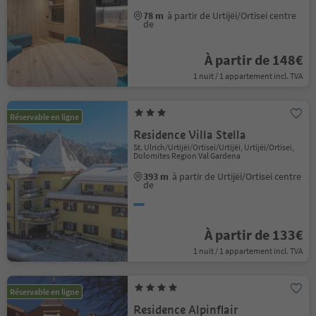
78 m
à partir de Urtijëi/Ortisei centre
de
À partir de 148€
1 nuit / 1 appartement incl. TVA
Réservable en ligne
Residence Villa Stella
St. Ulrich/Urtijëi/Ortisei/Urtijëi, Urtijëi/Ortisei,
Dolomites Region Val Gardena
393 m
à partir de Urtijëi/Ortisei centre
de
À partir de 133€
1 nuit / 1 appartement incl. TVA
Réservable en ligne
Residence Alpinflair