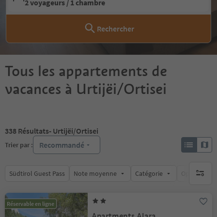
2 voyageurs / 1 chambre
Rechercher
Tous les appartements de
vacances à Urtijëi/Ortisei
338
Résultats
- Urtijëi/Ortisei
Recommandé
Trier par :
Südtirol Guest Pass
Note moyenne
Catégorie
Options de l
aucun fi
Réservable en ligne
Apartments Alara