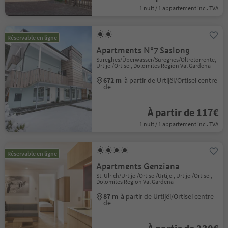
1 nuit / 1 appartement incl. TVA
Réservable en ligne
Apartments N°7 Saslong
Sureghes/Überwasser/Sureghes/Oltretorrente,
Urtijëi/Ortisei, Dolomites Region Val Gardena
672 m
à partir de Urtijëi/Ortisei centre
de
À partir de 117€
1 nuit / 1 appartement incl. TVA
Réservable en ligne
Apartments Genziana
St. Ulrich/Urtijëi/Ortisei/Urtijëi, Urtijëi/Ortisei,
Dolomites Region Val Gardena
87 m
à partir de Urtijëi/Ortisei centre
de