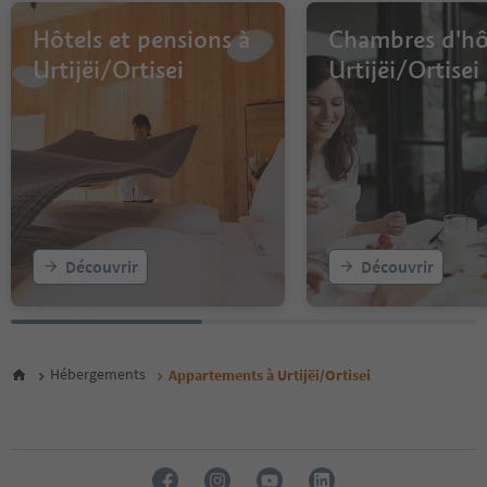
9
10
Hôtels et pensions à
Chambres d'hô
11
Urtijëi/Ortisei
Urtijëi/Ortisei
12
Découvrir
Découvrir
Hébergements
Appartements à Urtijëi/Ortisei