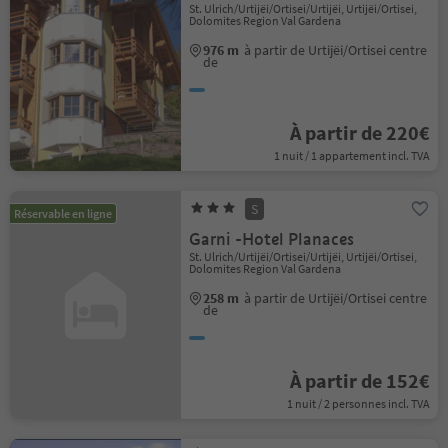
St. Ulrich/Urtijëi/Ortisei/Urtijëi, Urtijëi/Ortisei,
Dolomites Region Val Gardena
976 m
à partir de Urtijëi/Ortisei centre
de
À partir de 220€
1 nuit / 1 appartement incl. TVA
S
Réservable en ligne
Garni -Hotel Planaces
St. Ulrich/Urtijëi/Ortisei/Urtijëi, Urtijëi/Ortisei,
Dolomites Region Val Gardena
258 m
à partir de Urtijëi/Ortisei centre
de
À partir de 152€
1 nuit / 2 personnes incl. TVA