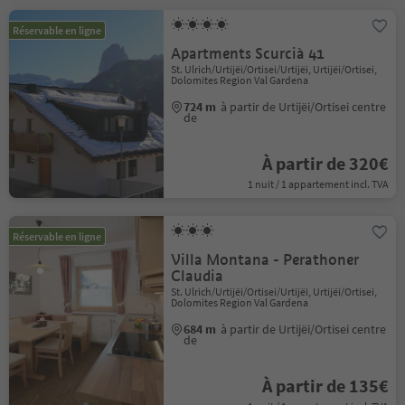
Réservable en ligne
Apartments Scurcià 41
St. Ulrich/Urtijëi/Ortisei/Urtijëi, Urtijëi/Ortisei,
Dolomites Region Val Gardena
724 m
à partir de Urtijëi/Ortisei centre
de
À partir de 320€
1 nuit / 1 appartement incl. TVA
Réservable en ligne
Villa Montana - Perathoner
Claudia
St. Ulrich/Urtijëi/Ortisei/Urtijëi, Urtijëi/Ortisei,
Dolomites Region Val Gardena
684 m
à partir de Urtijëi/Ortisei centre
de
À partir de 135€