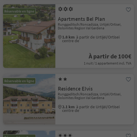
Réservable en ligne
Apartments Bel Plan
Runggaditsch/Roncadizza, Urtijëi/Ortisei,
Dolomites Region Val Gardena
1.8 km
à partir de Urtijëi/Ortisei
centre de
À partir de 100€
1 nuit / 1 appartement incl. TVA
Réservable en ligne
Residence Elvis
Runggaditsch/Roncadizza, Urtijëi/Ortisei,
Dolomites Region Val Gardena
2.1 km
à partir de Urtijëi/Ortisei
centre de