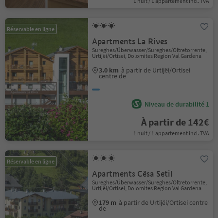
1 nuit / 1 appartement incl. TVA
Réservable en ligne
Apartments La Rives
Sureghes/Überwasser/Sureghes/Oltretorrente,
Urtijëi/Ortisei, Dolomites Region Val Gardena
3.0 km
à partir de Urtijëi/Ortisei
centre de
Niveau de durabilité 1
À partir de 142€
1 nuit / 1 appartement incl. TVA
Réservable en ligne
Apartments Cësa Setil
Sureghes/Überwasser/Sureghes/Oltretorrente,
Urtijëi/Ortisei, Dolomites Region Val Gardena
179 m
à partir de Urtijëi/Ortisei centre
de