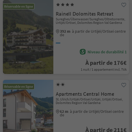
Réservable en ligne
Rainell Dolomites Retreat
Sureghes/Überwasser/Sureghes/Oltretorrente,
Urtijëi/Ortisei, Dolomites Region Val Gardena
392 m
à partir de Urtijëi/Ortisei centre
de
Niveau de durabilité 1
À partir de 176€
1 nuit / 1 appartement incl. TVA
Réservable en ligne
Apartments Central Home
St. Ulrich/Urtijëi/Ortisei/Urtijëi, Urtijëi/Ortisei,
Dolomites Region Val Gardena
62 m
à partir de Urtijëi/Ortisei centre
de
À partir de 211€