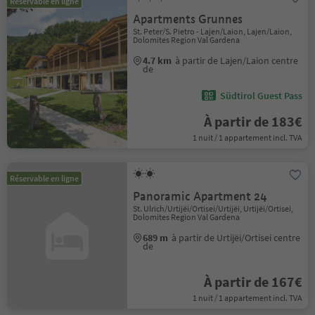
Réservable en ligne
Apartments Grunnes
St. Peter/S. Pietro - Lajen/Laion, Lajen/Laion,
Dolomites Region Val Gardena
4.7 km
à partir de Lajen/Laion centre
de
Südtirol Guest Pass
À partir de 183€
1 nuit / 1 appartement incl. TVA
Réservable en ligne
Panoramic Apartment 24
St. Ulrich/Urtijëi/Ortisei/Urtijëi, Urtijëi/Ortisei,
Dolomites Region Val Gardena
689 m
à partir de Urtijëi/Ortisei centre
de
À partir de 167€
1 nuit / 1 appartement incl. TVA