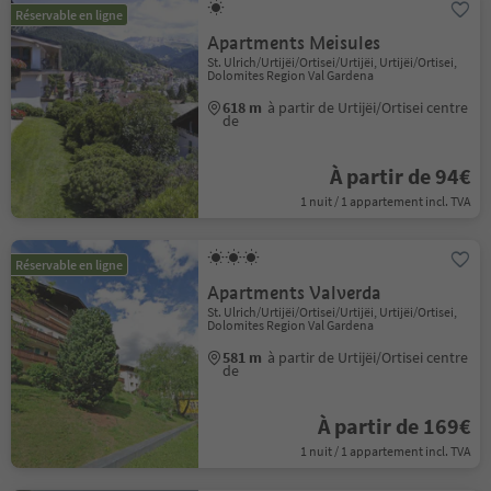
Réservable en ligne
Apartments Meisules
St. Ulrich/Urtijëi/Ortisei/Urtijëi, Urtijëi/Ortisei,
Dolomites Region Val Gardena
618 m
à partir de Urtijëi/Ortisei centre
de
À partir de 94€
1 nuit / 1 appartement incl. TVA
Réservable en ligne
Apartments Valverda
St. Ulrich/Urtijëi/Ortisei/Urtijëi, Urtijëi/Ortisei,
Dolomites Region Val Gardena
581 m
à partir de Urtijëi/Ortisei centre
de
À partir de 169€
1 nuit / 1 appartement incl. TVA