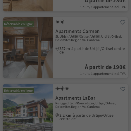
À partir de 230€
1 nuit / 1 appartement incl. TVA
Réservable en ligne
Apartments Carmen
St. Ulrich/Urtijëi/Ortisei/Urtijëi, Urtijëi/Ortisei,
Dolomites Region Val Gardena
352 m
à partir de Urtijëi/Ortisei centre
de
À partir de 190€
1 nuit / 1 appartement incl. TVA
Réservable en ligne
Apartments LaBar
Runggaditsch/Roncadizza, Urtijëi/Ortisei,
Dolomites Region Val Gardena
2.2 km
à partir de Urtijëi/Ortisei
centre de