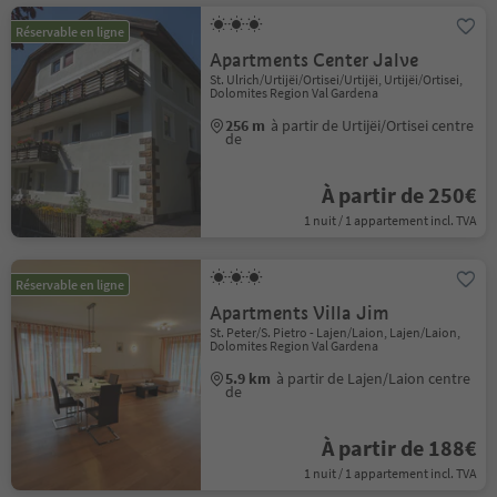
Réservable en ligne
Apartments Center Jalve
St. Ulrich/Urtijëi/Ortisei/Urtijëi, Urtijëi/Ortisei,
Dolomites Region Val Gardena
256 m
à partir de Urtijëi/Ortisei centre
de
À partir de 250€
1 nuit / 1 appartement incl. TVA
Réservable en ligne
Apartments Villa Jim
St. Peter/S. Pietro - Lajen/Laion, Lajen/Laion,
Dolomites Region Val Gardena
5.9 km
à partir de Lajen/Laion centre
de
À partir de 188€
1 nuit / 1 appartement incl. TVA