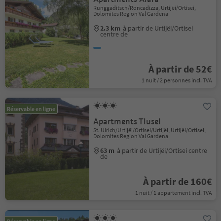
Runggaditsch/Roncadizza, Urtijëi/Ortisei,
Dolomites Region Val Gardena
2.3 km
à partir de Urtijëi/Ortisei
centre de
À partir de 52€
1 nuit / 2 personnes incl. TVA
Réservable en ligne
Apartments Tlusel
St. Ulrich/Urtijëi/Ortisei/Urtijëi, Urtijëi/Ortisei,
Dolomites Region Val Gardena
63 m
à partir de Urtijëi/Ortisei centre
de
À partir de 160€
1 nuit / 1 appartement incl. TVA