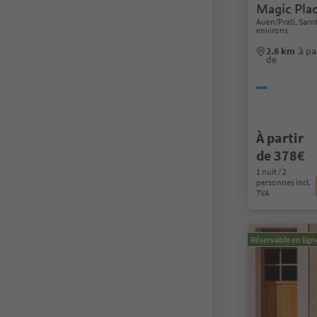
Magic Pla
Auen/Prati, Sarn
environs
2.8 km
à pa
de
À partir
de 378€
1 nuit / 2
personnes incl.
TVA
Réservable en lign