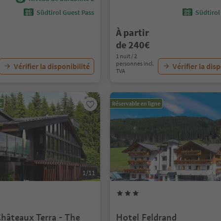
Südtirol Guest Pass
Südtirol
À partir
de 240€
1 nuit / 2
personnes incl.
Vérifier la disponibilité
Vérifier la dis
TVA
e
Réservable en ligne
1/11
hâteaux Terra - The
Hotel Feldrand