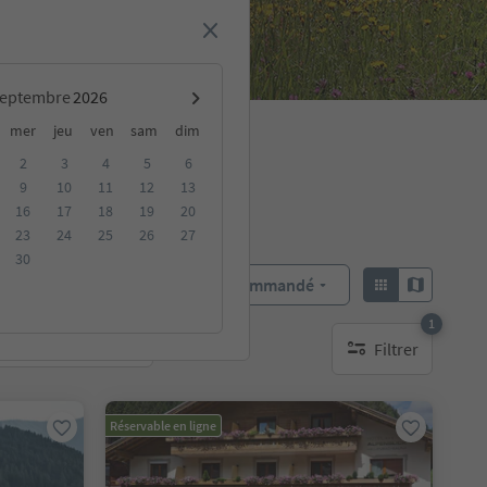
septembre
mer
jeu
ven
sam
dim
2
3
4
5
6
9
10
11
12
13
16
17
18
19
20
23
24
25
26
27
30
Recommandé
Trier par :
1
Filtrer
rgements durables
1 filtre actif
Réservable en ligne