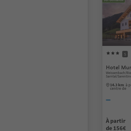
S
Hotel Mur
Weissenbach/Riob
Sarntal/Sarenti
14.3 km
à p
centre de
À partir
de 156€