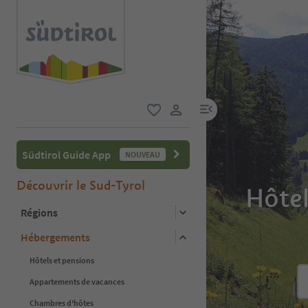
lien menu
favori
lien utilisateur
Südtirol Guide App
NOUVEAU
Découvrir le Sud-Tyrol
Hôtel
Régions
Hébergements
Hôtels et pensions
Appartements de vacances
Chambres d'hôtes