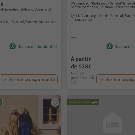
ce
Weissenbach/Riobianco - Sarntal/Sarnent
Sarntal/Sarentino, Bolzano/Bozen and en
tal/Sarentino, Bolzano/Bozen and
11.5 km
à partir de Sarntal/Sare
centre de
rtir de Sarntal/Sarentino centre
Niveau de durabilité 2
Niveau de d
À partir
de 128€
1 nuit / 2
personnes incl.
Vérifier la disponibilité
Vérifier la dis
TVA
e
Réservable en ligne