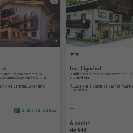
1/7
rer
Inn Jägerhof
ianco - Sarntal/Sarnentino,
Durnholz/Valdurna, Sarntal/Sarentino, B
no, Bolzano/Bozen and environs
and environs
artir de Sarntal/Sarentino
12.4 km
à partir de Sarntal/Sare
centre de
Südtirol Guest Pass
À partir
de 94€