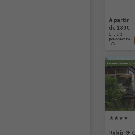
À partir
de 180€
1 nuit / 2
personnes incl.
TVA
Réservable en lign
Relais & C