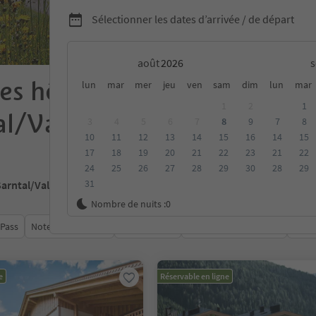
Sélectionner les dates d’arrivée / de départ
août
es hôtels et pensions à
lun
mar
mer
jeu
ven
sam
dim
lun
mar
1
2
1
al/Val Sarentino
3
4
5
6
7
8
9
7
8
10
11
12
13
14
15
16
14
15
17
18
19
20
21
22
23
21
22
24
25
26
27
28
29
30
28
29
31
Sarntal/Val Sarentino
Nombre de nuits :
0
 Pass
Note moyenne
Catégorie
Options de la carte
Hébe
e
Réservable en ligne