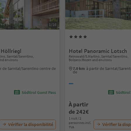
1/16
Höllriegl
Hotel Panoramic Lotsch
ino, Sarntal/Sarentino,
Reinswald/S.Martino, Sarntal/Sarentino,
nd environs
Bolzano/Bozen and environs
ir de Sarntal/Sarentino centre de
7.0 km
à partir de Sarntal/Sarent
de
Südtirol Guest Pass
Südtirol
À partir
de 242€
1 nuit / 2
personnes incl.
Vérifier la disponibilité
Vérifier la dis
TVA