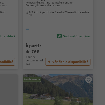
ino,
Reinswald/S.Martino, Sarntal/Sarentino,
virons
Bolzano/Bozen and environs
ntino
6.9 km
à partir de Sarntal/Sarentino centre
de
urabilité 2
Südtirol Guest Pass
À partir
de 76€
1 nuit / 2
personnes incl.
ponibilité
Vérifier la disponibilité
TVA
Sur demande