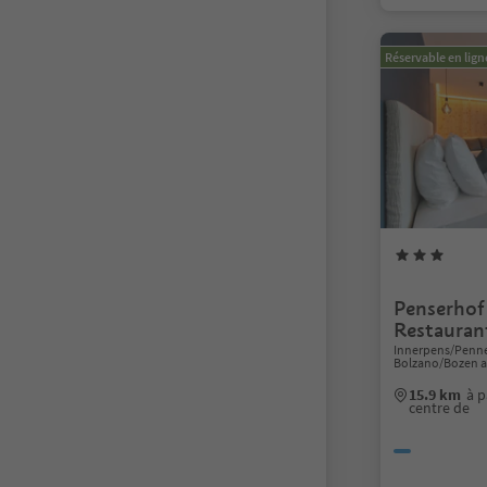
Réservable en lign
Penserhof
Restauran
Innerpens/Pennes
Bolzano/Bozen a
15.9 km
à p
centre de