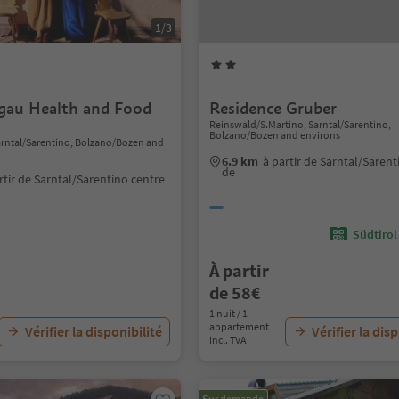
1/3
gau Health and Food
Residence Gruber
Reinswald/S.Martino, Sarntal/Sarentino,
Bolzano/Bozen and environs
arntal/Sarentino, Bolzano/Bozen and
6.9 km
à partir de Sarntal/Sarent
de
rtir de Sarntal/Sarentino centre
Südtirol
À partir
de 58€
1 nuit / 1
appartement
Vérifier la disponibilité
Vérifier la dis
incl. TVA
Sur demande