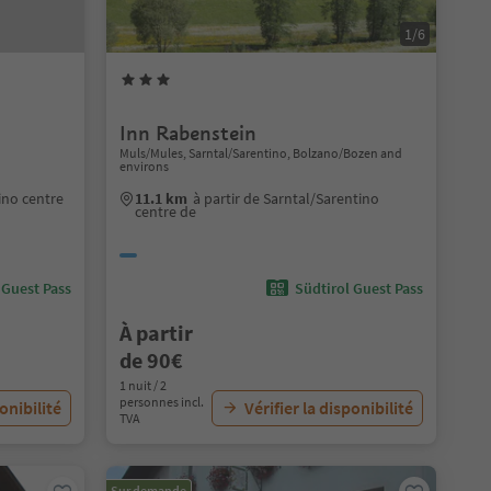
1/6
Inn Rabenstein
Muls/Mules, Sarntal/Sarentino, Bolzano/Bozen and
environs
ino centre
11.1 km
à partir de Sarntal/Sarentino
centre de
 Guest Pass
Südtirol Guest Pass
À partir
de 90€
1 nuit / 2
personnes incl.
ponibilité
Vérifier la disponibilité
TVA
Sur demande