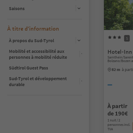
Saisons
À titre d’information
S
À propos du Sud-Tyrol
Mobilité et accessibilité aux
Hotel-Inn 
personnes à mobilité réduite
Sarnthein/Sarent
Bolzano/Bozen a
Südtirol Guest Pass
82 m
à part
Sud-Tyrol et développement
durable
À partir
de 190€
1 nuit / 2
personnes incl.
TVA