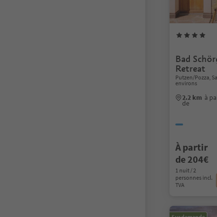
Bad Schör
Retreat
Putzen/Pozza, S
environs
2.2 km
à pa
de
À partir
de 204€
1 nuit / 2
personnes incl.
TVA
Sur demande