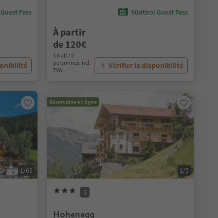
 Guest Pass
Südtirol Guest Pass
À partir
de 120€
1 nuit / 2
personnes incl.
ponibilité
Vérifier la disponibilité
TVA
Réservable en ligne
1/63
1/5
S
Hohenegg