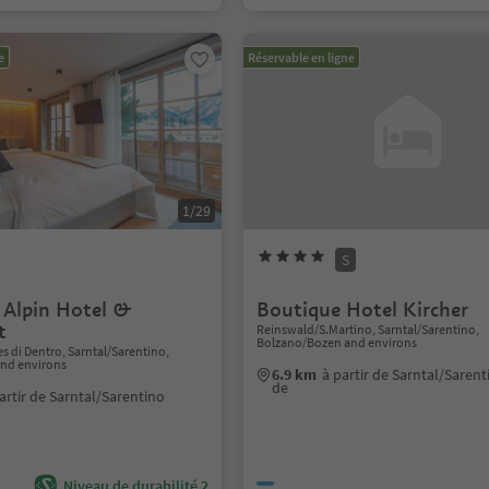
e
Réservable en ligne
1/29
S
 Alpin Hotel &
Boutique Hotel Kircher
t
Reinswald/S.Martino, Sarntal/Sarentino,
Bolzano/Bozen and environs
 di Dentro, Sarntal/Sarentino,
nd environs
6.9 km
à partir de Sarntal/Sarent
de
artir de Sarntal/Sarentino
Niveau de durabilité 2