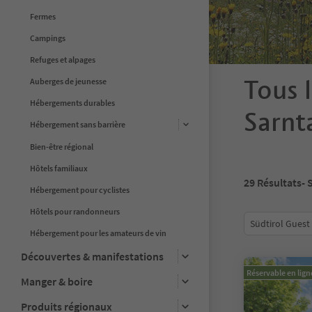
Fermes
Campings
Refuges et alpages
Tous l
Auberges de jeunesse
Hébergements durables
Sarnt
Hébergement sans barrière
Bien-être régional
Hôtels familiaux
29
Résultats
- 
Hébergement pour cyclistes
Hôtels pour randonneurs
Südtirol Guest
Hébergement pour les amateurs de vin
Découvertes & manifestations
Réservable en lign
Manger & boire
Produits régionaux