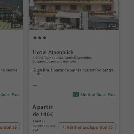
1/28
1/12
Hotel Alpenblick
Astfeld/Campolasta, Sarntal/Sarentino,
Bolzano/Bozen and environs
ino centre
2.8 km
à partir de Sarntal/Sarentino centre
de
 Guest Pass
Südtirol Guest Pass
À partir
de 140€
1 nuit / 2
personnes incl.
ponibilité
Vérifier la disponibilité
TVA