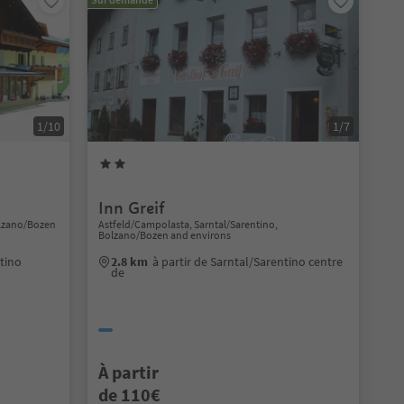
1/10
1/7
Inn Greif
olzano/Bozen
Astfeld/Campolasta, Sarntal/Sarentino,
Bolzano/Bozen and environs
ntino
2.8 km
à partir de Sarntal/Sarentino centre
de
À partir
de 110€