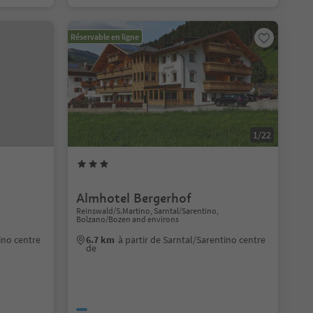
Réservable en ligne
1/22
Almhotel Bergerhof
Reinswald/S.Martino, Sarntal/Sarentino,
Bolzano/Bozen and environs
ino centre
6.7 km
à partir de Sarntal/Sarentino centre
de