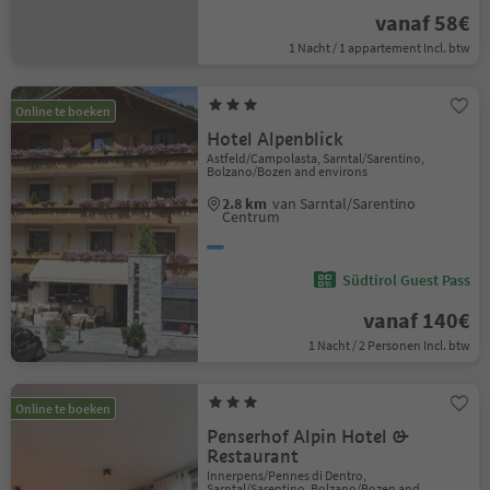
vanaf 58€
1 Nacht / 1 appartement Incl. btw
Online te boeken
Hotel Alpenblick
Astfeld/Campolasta, Sarntal/Sarentino,
Bolzano/Bozen and environs
2.8 km
van Sarntal/Sarentino
Centrum
Südtirol Guest Pass
vanaf 140€
1 Nacht / 2 Personen Incl. btw
Online te boeken
Penserhof Alpin Hotel &
Restaurant
Innerpens/Pennes di Dentro,
Sarntal/Sarentino, Bolzano/Bozen and