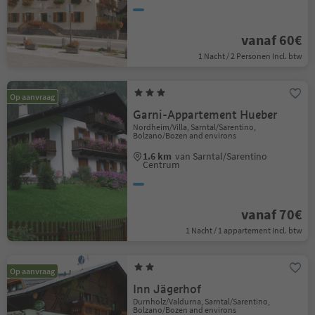
vanaf 60€
1 Nacht / 2 Personen Incl. btw
Op aanvraag
Garni-Appartement Hueber
Nordheim/Villa, Sarntal/Sarentino,
Bolzano/Bozen and environs
1.6 km
van Sarntal/Sarentino
Centrum
vanaf 70€
1 Nacht / 1 appartement Incl. btw
Op aanvraag
Inn Jägerhof
Durnholz/Valdurna, Sarntal/Sarentino,
Bolzano/Bozen and environs