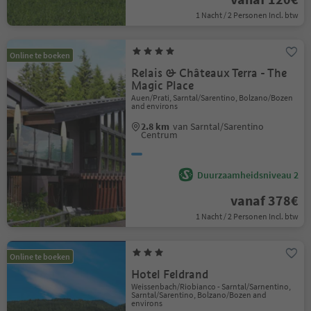
1 Nacht / 2 Personen Incl. btw
Online te boeken
Relais & Châteaux Terra - The
Magic Place
Auen/Prati, Sarntal/Sarentino, Bolzano/Bozen
and environs
2.8 km
van Sarntal/Sarentino
Centrum
Duurzaamheidsniveau 2
vanaf 378€
1 Nacht / 2 Personen Incl. btw
Online te boeken
Hotel Feldrand
Weissenbach/Riobianco - Sarntal/Sarnentino,
Sarntal/Sarentino, Bolzano/Bozen and
environs