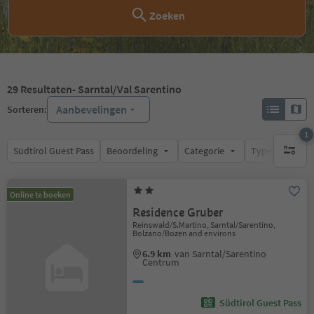
Zoeken
29
Resultaten
- Sarntal/Val Sarentino
Aanbevelingen
Sorteren:
1
Südtirol Guest Pass
Beoordeling
Categorie
Type catering
1 actief 
Online te boeken
Residence Gruber
Reinswald/S.Martino, Sarntal/Sarentino,
Bolzano/Bozen and environs
6.9 km
van Sarntal/Sarentino
Centrum
Südtirol Guest Pass