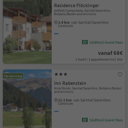
Residence Flöckinger
Astfeld/Campolasta, Sarntal/Sarentino,
Bolzano/Bozen and environs
2.4 km
van Sarntal/Sarentino
Centrum
Südtirol Guest Pass
vanaf 68€
1 Nacht / 1 appartement Incl. btw
Op aanvraag
Inn Rabenstein
Muls/Mules, Sarntal/Sarentino, Bolzano/Bozen
and environs
11.1 km
van Sarntal/Sarentino
Centrum
Südtirol Guest Pass