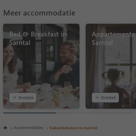
Meer accommodatie
Bed & Breakfast in
Appartemente
Sarntal
Sarntal
Ontdek
Ontdek
Accommodaties
Vakantiehuizen in Sarntal