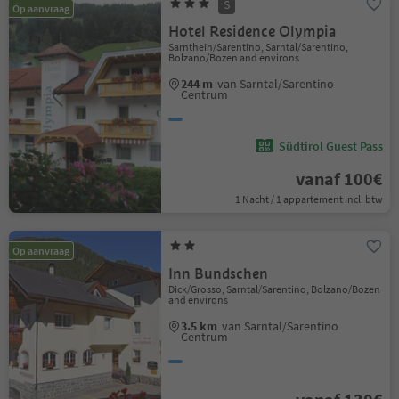
S
Op aanvraag
Hotel Residence Olympia
Sarnthein/Sarentino, Sarntal/Sarentino,
Bolzano/Bozen and environs
244 m
van Sarntal/Sarentino
Centrum
Südtirol Guest Pass
vanaf 100€
1 Nacht / 1 appartement Incl. btw
Op aanvraag
Inn Bundschen
Dick/Grosso, Sarntal/Sarentino, Bolzano/Bozen
and environs
3.5 km
van Sarntal/Sarentino
Centrum