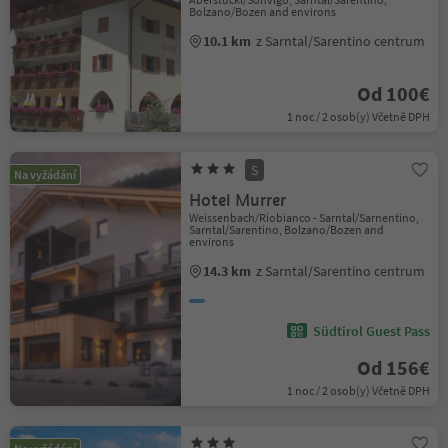
Bolzano/Bozen and environs
10.1 km
z Sarntal/Sarentino centrum
Od 100€
1 noc / 2 osob(y) Včetně DPH
S
Na vyžádání
Hotel Murrer
Weissenbach/Riobianco - Sarntal/Sarnentino,
Sarntal/Sarentino, Bolzano/Bozen and
environs
14.3 km
z Sarntal/Sarentino centrum
Südtirol Guest Pass
Od 156€
1 noc / 2 osob(y) Včetně DPH