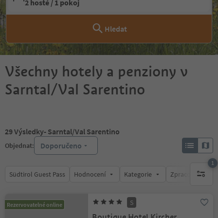
2 hosté / 1 pokoj
Hledat
Všechny hotely a penziony v
Sarntal/Val Sarentino
29
Výsledky
- Sarntal/Val Sarentino
Doporučeno
Objednat:
1
Südtirol Guest Pass
Hodnocení
Kategorie
Zpracovává
1 aktywn
S
Rezervovatelné online
Boutique Hotel Kircher