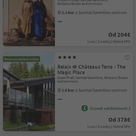
Bolzano/Bozen and environs
2.2 km
z Sarntal/Sarentino centrum
Od 204€
1 noc / 2 osob(y) Včetně DPH
Rezervovatelné online
Relais & Châteaux Terra - The
Magic Place
Auen/Prati, Sarntal/Sarentino, Bolzano/Bozen
and environs
2.8 km
z Sarntal/Sarentino centrum
Úroveň udržitelnosti 2
Od 378€
1 noc / 2 osob(y) Včetně DPH