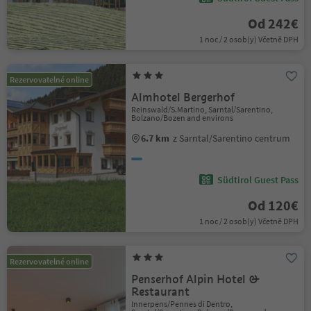
Od 242€
1 noc / 2 osob(y) Včetně DPH
Rezervovatelné online
Almhotel Bergerhof
Reinswald/S.Martino, Sarntal/Sarentino,
Bolzano/Bozen and environs
6.7 km
z Sarntal/Sarentino centrum
Südtirol Guest Pass
Od 120€
1 noc / 2 osob(y) Včetně DPH
Rezervovatelné online
Penserhof Alpin Hotel &
Restaurant
Innerpens/Pennes di Dentro,