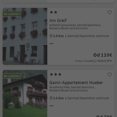
Na vyžádání
Inn Greif
Astfeld/Campolasta, Sarntal/Sarentino,
Bolzano/Bozen and environs
2.8 km
z Sarntal/Sarentino centrum
Od 110€
1 noc / 2 osob(y) Včetně DPH
Na vyžádání
Garni-Appartement Hueber
Nordheim/Villa, Sarntal/Sarentino,
Bolzano/Bozen and environs
1.6 km
z Sarntal/Sarentino centrum
Od 70€