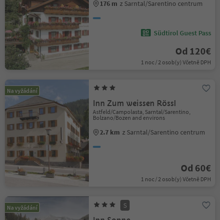
176 m
z Sarntal/Sarentino centrum
Südtirol Guest Pass
Od 120€
1 noc / 2 osob(y) Včetně DPH
Na vyžádání
Inn Zum weissen Rössl
Astfeld/Campolasta, Sarntal/Sarentino,
Bolzano/Bozen and environs
2.7 km
z Sarntal/Sarentino centrum
Od 60€
1 noc / 2 osob(y) Včetně DPH
S
Na vyžádání