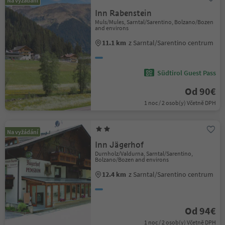
Na vyžádání
Inn Rabenstein
Muls/Mules, Sarntal/Sarentino, Bolzano/Bozen
and environs
11.1 km
z Sarntal/Sarentino centrum
Südtirol Guest Pass
Od 90€
1 noc / 2 osob(y) Včetně DPH
Na vyžádání
Inn Jägerhof
Durnholz/Valdurna, Sarntal/Sarentino,
Bolzano/Bozen and environs
12.4 km
z Sarntal/Sarentino centrum
Od 94€
1 noc / 2 osob(y) Včetně DPH