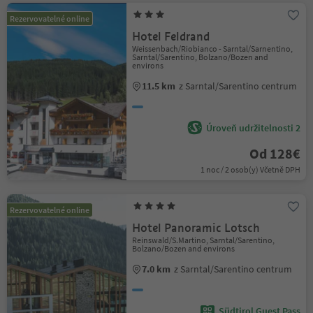
Rezervovatelné online
Hotel Feldrand
Weissenbach/Riobianco - Sarntal/Sarnentino,
Sarntal/Sarentino, Bolzano/Bozen and
environs
11.5 km
z Sarntal/Sarentino centrum
Úroveň udržitelnosti 2
Od 128€
1 noc / 2 osob(y) Včetně DPH
Rezervovatelné online
Hotel Panoramic Lotsch
Reinswald/S.Martino, Sarntal/Sarentino,
Bolzano/Bozen and environs
7.0 km
z Sarntal/Sarentino centrum
Südtirol Guest Pass