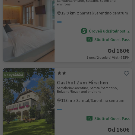
Sarntal/Sarentino, Bolzano/Bozen and
environs
15.9 km
z Sarntal/Sarentino centrum
Úroveň udržitelnosti 2
Südtirol Guest Pass
Od 180€
1 noc / 2 osob(y) Včetně DPH
Na vyžádání
Gasthof Zum Hirschen
Sarnthein/Sarentino, Sarntal/Sarentino,
Bolzano/Bozen and environs
125 m
z Sarntal/Sarentino centrum
Südtirol Guest Pass
Od 160€