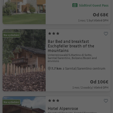
Südtirol Guest Pass
Od 68€
1 noc / 1 byt Včetně DPH
Na vyžádání
Bar Bed and breakfast
Eschgfeller breath of the
mountains
Unterreinswald/S.Martino di Sotto,
Sarntal/Sarentino, Bolzano/Bozen and
environs
7.7 km
z Sarntal/Sarentino centrum
Od 106€
1 noc / 2 osob(y) Včetně DPH
Na vyžádání
Hotel Alpenrose
Aberstückl/Sonvigo, Sarntal/Sarentino,