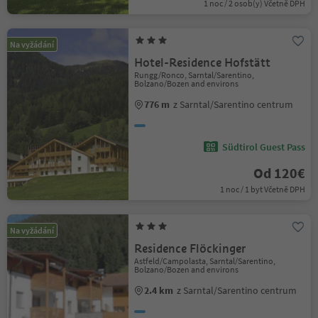
1 noc / 2 osob(y) Včetně DPH
Na vyžádání
Hotel-Residence Hofstätt
Rungg/Ronco, Sarntal/Sarentino,
Bolzano/Bozen and environs
776 m
z Sarntal/Sarentino centrum
Südtirol Guest Pass
Od 120€
1 noc / 1 byt Včetně DPH
Na vyžádání
Residence Flöckinger
Astfeld/Campolasta, Sarntal/Sarentino,
Bolzano/Bozen and environs
2.4 km
z Sarntal/Sarentino centrum