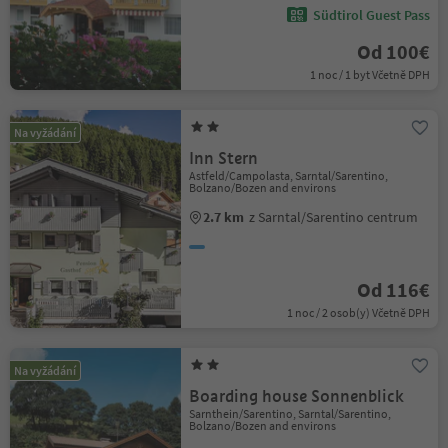
Südtirol Guest Pass
Od 100€
1 noc / 1 byt Včetně DPH
Na vyžádání
Inn Stern
Astfeld/Campolasta, Sarntal/Sarentino,
Bolzano/Bozen and environs
2.7 km
z Sarntal/Sarentino centrum
Od 116€
1 noc / 2 osob(y) Včetně DPH
Na vyžádání
Boarding house Sonnenblick
Sarnthein/Sarentino, Sarntal/Sarentino,
Bolzano/Bozen and environs