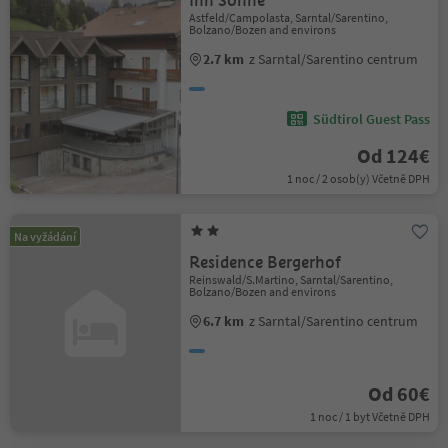
Inn Sonne
Astfeld/Campolasta, Sarntal/Sarentino,
Bolzano/Bozen and environs
2.7 km
z Sarntal/Sarentino centrum
Südtirol Guest Pass
Od 124€
1 noc / 2 osob(y) Včetně DPH
Na vyžádání
Residence Bergerhof
Reinswald/S.Martino, Sarntal/Sarentino,
Bolzano/Bozen and environs
6.7 km
z Sarntal/Sarentino centrum
Od 60€
1 noc / 1 byt Včetně DPH