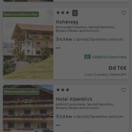
S
Rezervovatelné online
Hohenegg
Reinswald/S.Martino, Sarntal/Sarentino,
Bolzano/Bozen and environs
6.9 km
z Sarntal/Sarentino centrum
Südtirol Guest Pass
Od 76€
1 noc / 2 osob(y) Včetně DPH
Rezervovatelné online
Hotel Alpenblick
Astfeld/Campolasta, Sarntal/Sarentino,
Bolzano/Bozen and environs
2.8 km
z Sarntal/Sarentino centrum