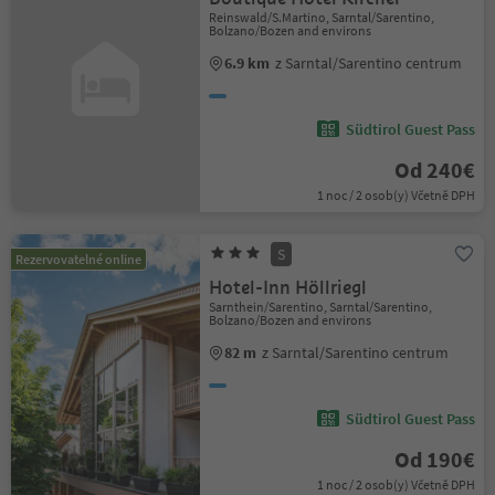
Reinswald/S.Martino, Sarntal/Sarentino,
Bolzano/Bozen and environs
6.9 km
z Sarntal/Sarentino centrum
Südtirol Guest Pass
Od 240€
1 noc / 2 osob(y) Včetně DPH
S
Rezervovatelné online
Hotel-Inn Höllriegl
Sarnthein/Sarentino, Sarntal/Sarentino,
Bolzano/Bozen and environs
82 m
z Sarntal/Sarentino centrum
Südtirol Guest Pass
Od 190€
1 noc / 2 osob(y) Včetně DPH