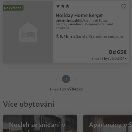
Na vyžádání
Holiday Home Berger
Unterreinswald/S.Martino di Sotto,
Sarntal/Sarentino, Bolzano/Bozen and
environs
6.7 km
z Sarntal/Sarentino centrum
Od 65€
1 noc / 1 byt Včetně DPH
1
1
1 - 29 z 29 výsledky
Více ubytování
Nocleh se snídaní v
Apartmány v S