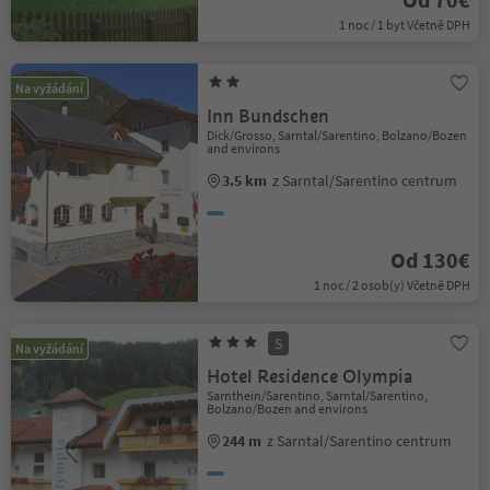
1 noc / 1 byt Včetně DPH
Na vyžádání
Inn Bundschen
Dick/Grosso, Sarntal/Sarentino, Bolzano/Bozen
and environs
3.5 km
z Sarntal/Sarentino centrum
Od 130€
1 noc / 2 osob(y) Včetně DPH
S
Na vyžádání
Hotel Residence Olympia
Sarnthein/Sarentino, Sarntal/Sarentino,
Bolzano/Bozen and environs
244 m
z Sarntal/Sarentino centrum