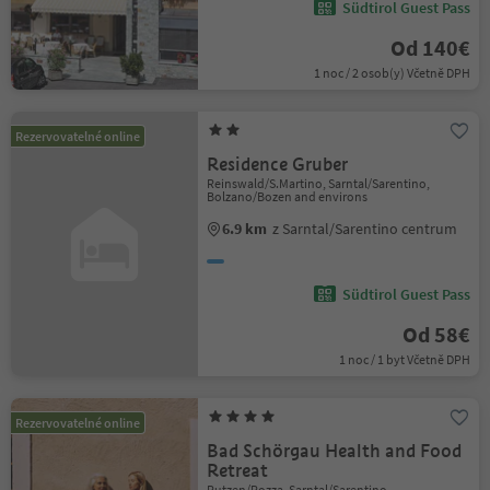
Südtirol Guest Pass
Od 140€
1 noc / 2 osob(y) Včetně DPH
Rezervovatelné online
Residence Gruber
Reinswald/S.Martino, Sarntal/Sarentino,
Bolzano/Bozen and environs
6.9 km
z Sarntal/Sarentino centrum
Südtirol Guest Pass
Od 58€
1 noc / 1 byt Včetně DPH
Rezervovatelné online
Bad Schörgau Health and Food
Retreat
Putzen/Pozza, Sarntal/Sarentino,