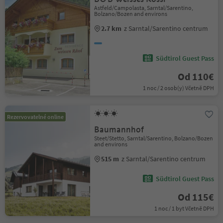
Astfeld/Campolasta, Sarntal/Sarentino,
Bolzano/Bozen and environs
2.7 km
z Sarntal/Sarentino centrum
Südtirol Guest Pass
Od 110€
1 noc / 2 osob(y) Včetně DPH
Rezervovatelné online
Baumannhof
Steet/Stetto, Sarntal/Sarentino, Bolzano/Bozen
and environs
515 m
z Sarntal/Sarentino centrum
Südtirol Guest Pass
Od 115€
1 noc / 1 byt Včetně DPH