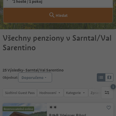
2 hosté / 1 pokoj
Hledat
Všechny penziony v Sarntal/Val
Sarentino
25
Výsledky
- Sarntal/Val Sarentino
Doporučeno
Objednat:
1
Südtirol Guest Pass
Hodnocení
Kategorie
Zpracovává
1 aktywn
Rezervovatelné online
B&B Weisses Rössl