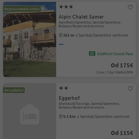
Rezervovatelné online
Alpin Chalet Samer
Sarnthein/Sarentino, Sarntal/Sarentino,
Bolzano/Bozen and environs
261 m
z Sarntal/Sarentino centrum
Südtirol Guest Pass
Od 175€
1 noc / 1 byt Včetně DPH
Na vyžádání
Eggerhof
Aberstückl/Sonvigo, Sarntal/Sarentino,
Bolzano/Bozen and environs
9.1 km
z Sarntal/Sarentino centrum
Od 115€