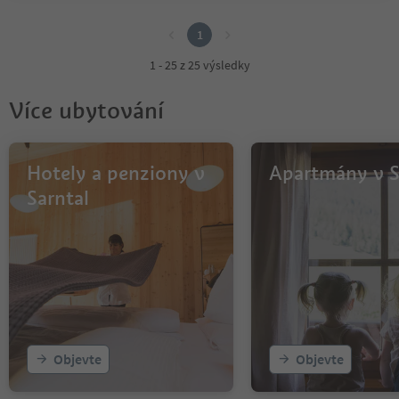
1
1
1 - 25 z 25 výsledky
Více ubytování
Hotely a penziony v
Apartmány v S
Sarntal
Objevte
Objevte