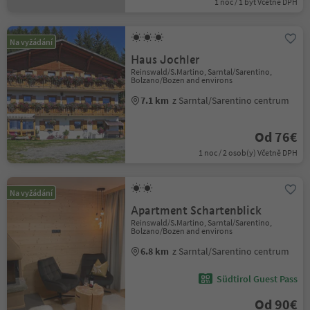
1 noc / 1 byt Včetně DPH
Na vyžádání
Haus Jochler
Reinswald/S.Martino, Sarntal/Sarentino,
Bolzano/Bozen and environs
7.1 km
z Sarntal/Sarentino centrum
Od 76€
1 noc / 2 osob(y) Včetně DPH
Na vyžádání
Apartment Schartenblick
Reinswald/S.Martino, Sarntal/Sarentino,
Bolzano/Bozen and environs
6.8 km
z Sarntal/Sarentino centrum
Südtirol Guest Pass
Od 90€