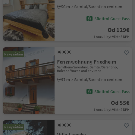
56 m
z Sarntal/Sarentino centrum
Südtirol Guest Pass
Od 129€
1 noc / 1 byt Včetně DPH
Na vyžádání
Ferienwohnung Friedheim
Sarnthein/Sarentino, Sarntal/Sarentino,
Bolzano/Bozen and environs
92 m
z Sarntal/Sarentino centrum
Südtirol Guest Pass
Od 55€
1 noc / 1 byt Včetně DPH
Na vyžádání
Villa Lageder