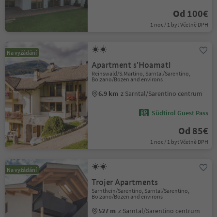
Od 100€
1 noc / 1 byt Včetně DPH
Na vyžádání
Apartment s'Hoamatl
Reinswald/S.Martino, Sarntal/Sarentino,
Bolzano/Bozen and environs
6.9 km
z Sarntal/Sarentino centrum
Südtirol Guest Pass
Od 85€
1 noc / 1 byt Včetně DPH
Na vyžádání
Trojer Apartments
Sarnthein/Sarentino, Sarntal/Sarentino,
Bolzano/Bozen and environs
527 m
z Sarntal/Sarentino centrum