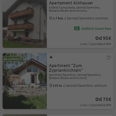
Apartement Ainhauser
Astfeld/Campolasta, Sarntal/Sarentino,
Bolzano/Bozen and environs
2.7 km
z Sarntal/Sarentino centrum
Südtirol Guest Pass
Od 95€
1 noc / 1 byt Včetně DPH
Na vyžádání
Apartment "Zum
Zypriankirchlein"
Sarnthein/Sarentino, Sarntal/Sarentino,
Bolzano/Bozen and environs
129 m
z Sarntal/Sarentino centrum
Od 75€
1 noc / 1 byt Včetně DPH