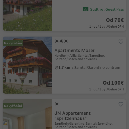
Südtirol Guest Pass
Od 70€
1 noc / 1 byt Včetně DPH
Na vyžádání
Apartments Moser
Nordheim/Villa, Sarntal/Sarentino,
Bolzano/Bozen and environs
1.7 km
z Sarntal/Sarentino centrum
Od 100€
1 noc / 1 byt Včetně DPH
Na vyžádání
JN Appartement
"Spritzenhaus"
Sarnthein/Sarentino, Sarntal/Sarentino,
Bolzano/Bozen and environs